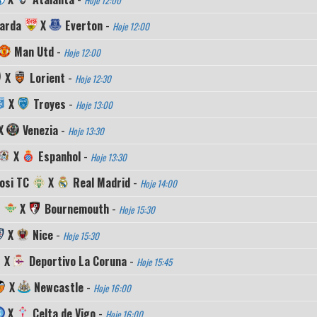
Hoje 12:00
arda
X
Everton
-
Hoje 12:00
Man Utd
-
Hoje 12:00
X
Lorient
-
Hoje 12:30
X
Troyes
-
Hoje 13:00
X
Venezia
-
Hoje 13:30
X
Espanhol
-
Hoje 13:30
osi TC
X
Real Madrid
-
Hoje 14:00
s
X
Bournemouth
-
Hoje 15:30
X
Nice
-
Hoje 15:30
X
Deportivo La Coruna
-
Hoje 15:45
X
Newcastle
-
Hoje 16:00
X
Celta de Vigo
-
Hoje 16:00