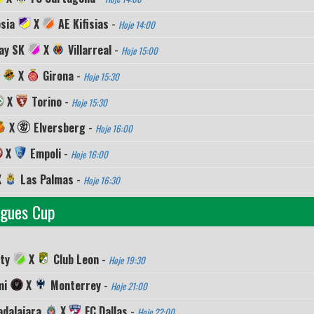
osia
X
AE Kifisias
-
Hoje 14:00
ay SK
X
Villarreal
-
Hoje 15:00
X
Girona
-
Hoje 15:30
X
Torino
-
Hoje 15:30
X
Elversberg
-
Hoje 16:00
X
Empoli
-
Hoje 16:00
X
Las Palmas
-
Hoje 16:30
gues Cup
ity
X
Club Leon
-
Hoje 19:30
mi
X
Monterrey
-
Hoje 21:00
adalajara
X
FC Dallas
-
Hoje 22:00