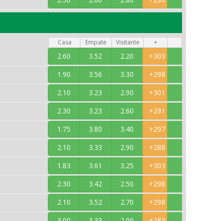
Casa
Empate
Visitante
+
2.60
3.52
2.20
+303
1.90
3.56
3.30
+298
2.10
3.23
2.90
+301
2.30
3.23
2.60
+291
1.75
3.80
3.40
+297
2.10
3.33
2.90
+288
1.83
3.61
3.25
+303
2.30
3.42
2.50
+298
2.10
3.52
2.70
+298
3.00
3.33
2.00
+283