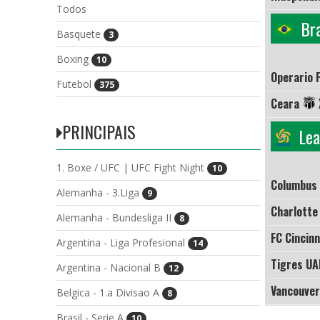
Todos
Bra
Basquete
3
Boxing
10
Operario F
Futebol
375
Ceara
PRINCIPAIS
Lea
1. Boxe / UFC | UFC Fight Night
10
Columbus
Alemanha - 3.Liga
9
Charlotte
Alemanha - Bundesliga II
8
FC Cincinn
Argentina - Liga Profesional
14
Tigres UA
Argentina - Nacional B
12
Vancouver
Belgica - 1.a Divisao A
8
Brasil - Serie A
10