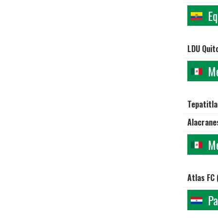
Eq
LDU Quit
Me
Tepatitl
Alacrane
Me
Atlas FC 
Par