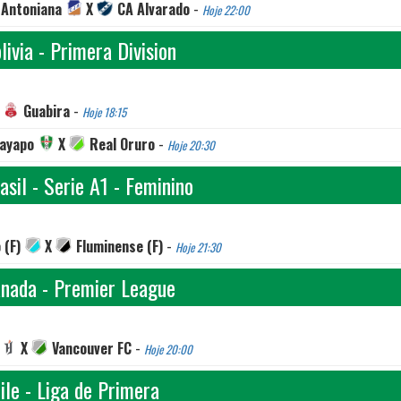
 Antoniana
X
CA Alvarado
-
Hoje 22:00
ivia - Primera Division
X
Guabira
-
Hoje 18:15
ayapo
X
Real Oruro
-
Hoje 20:30
sil - Serie A1 - Feminino
 (F)
X
Fluminense (F)
-
Hoje 21:30
nada - Premier League
X
Vancouver FC
-
Hoje 20:00
le - Liga de Primera