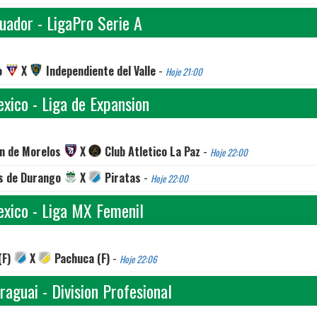
uador - LigaPro Serie A
o
X
Independiente del Valle
-
Hoje 21:00
xico - Liga de Expansion
an de Morelos
X
Club Atletico La Paz
-
Hoje 22:00
s de Durango
X
Piratas
-
Hoje 22:00
xico - Liga MX Femenil
(F)
X
Pachuca (F)
-
Hoje 22:06
aguai - Division Profesional