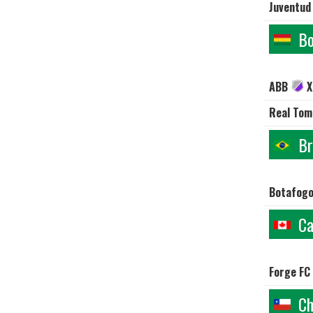
Juventud
Bol
ABB
Real Tom
Bra
Botafogo
Ca
Forge FC
Chi