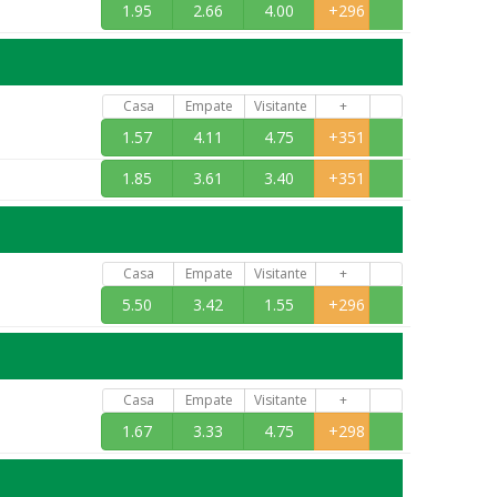
1.95
2.66
4.00
+296
Casa
Empate
Visitante
+
1.57
4.11
4.75
+351
1.85
3.61
3.40
+351
Casa
Empate
Visitante
+
5.50
3.42
1.55
+296
Casa
Empate
Visitante
+
1.67
3.33
4.75
+298