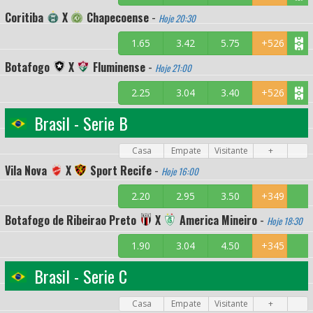
Coritiba
X
Chapecoense
-
Hoje 20:30
1.65
3.42
5.75
+526
Botafogo
X
Fluminense
-
Hoje 21:00
2.25
3.04
3.40
+526
Brasil - Serie B
Casa
Empate
Visitante
+
Vila Nova
X
Sport Recife
-
Hoje 16:00
2.20
2.95
3.50
+349
Botafogo de Ribeirao Preto
X
America Mineiro
-
Hoje 18:30
1.90
3.04
4.50
+345
Brasil - Serie C
Casa
Empate
Visitante
+