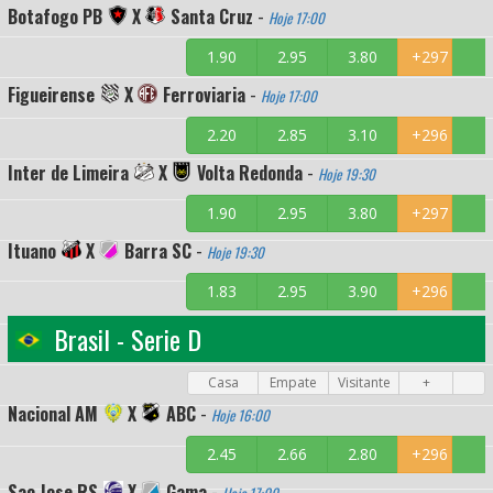
Botafogo PB
X
Santa Cruz
-
Hoje 17:00
1.90
2.95
3.80
+297
Figueirense
X
Ferroviaria
-
Hoje 17:00
2.20
2.85
3.10
+296
Inter de Limeira
X
Volta Redonda
-
Hoje 19:30
1.90
2.95
3.80
+297
Ituano
X
Barra SC
-
Hoje 19:30
1.83
2.95
3.90
+296
Brasil - Serie D
Casa
Empate
Visitante
+
Nacional AM
X
ABC
-
Hoje 16:00
2.45
2.66
2.80
+296
Sao Jose RS
X
Gama
-