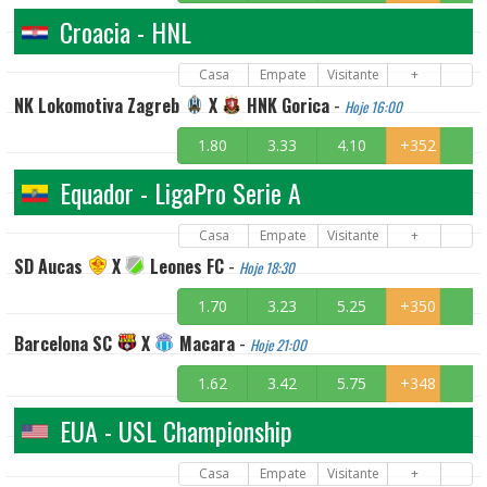
Croacia - HNL
Casa
Empate
Visitante
+
NK Lokomotiva Zagreb
X
HNK Gorica
-
Hoje 16:00
1.80
3.33
4.10
+352
Equador - LigaPro Serie A
Casa
Empate
Visitante
+
SD Aucas
X
Leones FC
-
Hoje 18:30
1.70
3.23
5.25
+350
Barcelona SC
X
Macara
-
Hoje 21:00
1.62
3.42
5.75
+348
EUA - USL Championship
Casa
Empate
Visitante
+