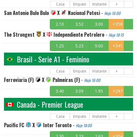
Casa
Empate
Visitante
+
San Antonio Bulo Bulo
X
Nacional Potosi
-
Hoje 16:00
2.10
3.52
3.00
+358
The Strongest
X
Independiente Petrolero
-
Hoje 18:15
1.25
5.23
9.00
+341
Brasil - Serie A1 - Feminino
Casa
Empate
Visitante
+
Ferroviaria (F)
X
Palmeiras (F)
-
Hoje 16:00
3.40
3.09
1.95
+297
Canada - Premier League
Casa
Empate
Visitante
+
Pacific FC
X
Inter Toronto
-
Hoje 18:00
2.30
3.23
2.63
+304