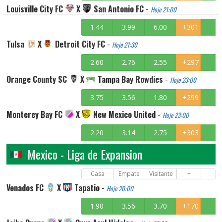
Louisville City FC
X
San Antonio FC
-
Hoje 21:00
1.44
3.99
6.00
+301
Tulsa
X
Detroit City FC
-
Hoje 21:30
2.60
2.76
2.55
+297
Orange County SC
X
Tampa Bay Rowdies
-
Hoje 23:00
3.75
3.56
1.80
+299
Monterey Bay FC
X
New Mexico United
-
Hoje 23:00
2.20
3.14
2.75
+303
Mexico - Liga de Expansion
Casa
Empate
Visitante
+
Venados FC
X
Tapatio
-
Hoje 20:00
1.90
3.56
3.70
+170