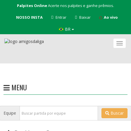
Palpites Online
Acerte nos palpites e ganhe prêmios.
NOSSO INSTA
Entrar
Baixar
Ao vivo
BR
Nave
MENU
Equipe
Buscar