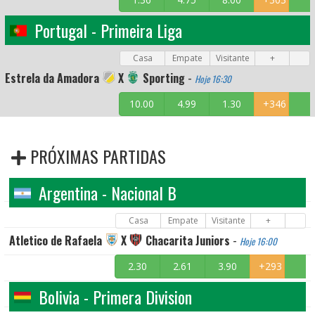
Portugal - Primeira Liga
Casa
Empate
Visitante
+
Estrela da Amadora
X
Sporting
-
Hoje 16:30
10.00
4.99
1.30
+346
PRÓXIMAS PARTIDAS
Argentina - Nacional B
Casa
Empate
Visitante
+
Atletico de Rafaela
X
Chacarita Juniors
-
Hoje 16:00
2.30
2.61
3.90
+293
Bolivia - Primera Division