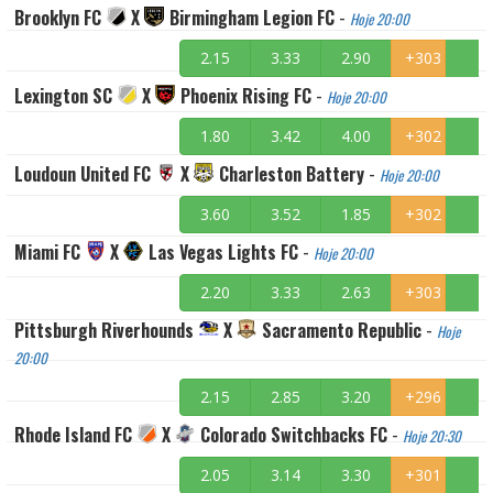
Brooklyn FC
X
Birmingham Legion FC
-
Hoje 20:00
2.15
3.33
2.90
+303
Lexington SC
X
Phoenix Rising FC
-
Hoje 20:00
1.80
3.42
4.00
+302
Loudoun United FC
X
Charleston Battery
-
Hoje 20:00
3.60
3.52
1.85
+302
Miami FC
X
Las Vegas Lights FC
-
Hoje 20:00
2.20
3.33
2.63
+303
Pittsburgh Riverhounds
X
Sacramento Republic
-
Hoje
20:00
2.15
2.85
3.20
+296
Rhode Island FC
X
Colorado Switchbacks FC
-
Hoje 20:30
2.05
3.14
3.30
+301