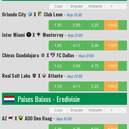
Casa
Empate
Visitante
+
Orlando City
X
Club Leon
-
Hoje 19:30
1.95
3.90
3.25
+305
Inter Miami
X
Monterrey
-
Hoje 21:00
1.85
4.11
3.40
+301
Chivas Guadalajara
X
FC Dallas
-
Hoje 22:00
1.62
3.99
4.75
+307
Real Salt Lake
X
Atlante
-
Hoje 23:00
1.55
4.11
5.25
+307
Paises Baixos - Eredivisie
Casa
Empate
Visitante
+
AZ
X
ADO Den Haag
-
Hoje 16:00
1.36
4.75
8.00
+303