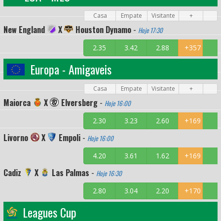
Casa
Empate
Visitante
+
New England
X
Houston Dynamo
-
Hoje 17:30
2.35
3.42
2.88
+357
Europa - Amigaveis
Casa
Empate
Visitante
+
Maiorca
X
Elversberg
-
Hoje 16:00
2.30
3.23
2.60
+169
Livorno
X
Empoli
-
Hoje 16:00
4.20
3.61
1.62
+169
Cadiz
X
Las Palmas
-
Hoje 16:30
2.80
3.04
2.20
+170
Leagues Cup