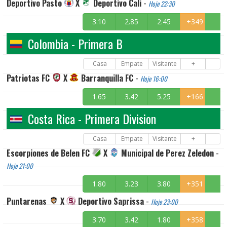
Deportivo Pasto
X
Deportivo Cali
-
Hoje 22:30
3.10
2.85
2.45
+349
Colombia - Primera B
Casa
Empate
Visitante
+
Patriotas FC
X
Barranquilla FC
-
Hoje 16:00
1.65
3.42
5.25
+166
Costa Rica - Primera Division
Casa
Empate
Visitante
+
Escorpiones de Belen FC
X
Municipal de Perez Zeledon
-
Hoje 21:00
1.80
3.23
3.80
+351
Puntarenas
X
Deportivo Saprissa
-
Hoje 23:00
3.70
3.42
1.80
+358