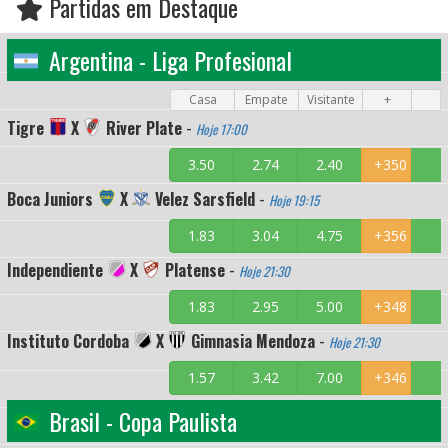
Partidas em Destaque
Argentina - Liga Profesional
Casa
Empate
Visitante
+
Tigre
X
River Plate
-
Hoje 17:00
3.50
2.74
2.40
+350
Boca Juniors
X
Velez Sarsfield
-
Hoje 19:15
1.83
3.04
4.75
+356
Independiente
X
Platense
-
Hoje 21:30
1.83
2.95
5.00
+348
Instituto Cordoba
X
Gimnasia Mendoza
-
Hoje 21:30
1.57
3.42
7.00
+346
Brasil - Copa Paulista