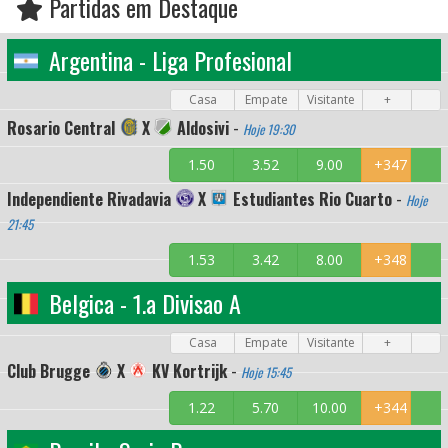
Partidas em Destaque
Argentina - Liga Profesional
Casa
Empate
Visitante
+
Rosario Central
X
Aldosivi
-
Hoje 19:30
1.50
3.52
9.00
+347
Independiente Rivadavia
X
Estudiantes Rio Cuarto
-
Hoje
21:45
1.53
3.42
8.00
+348
Belgica - 1.a Divisao A
Casa
Empate
Visitante
+
Club Brugge
X
KV Kortrijk
-
Hoje 15:45
1.22
5.70
10.00
+344