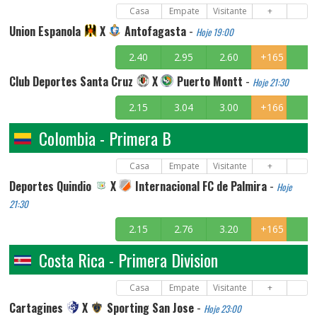
Casa
Empate
Visitante
+
Union Espanola
X
Antofagasta
-
Hoje 19:00
2.40
2.95
2.60
+165
Club Deportes Santa Cruz
X
Puerto Montt
-
Hoje 21:30
2.15
3.04
3.00
+166
Colombia - Primera B
Casa
Empate
Visitante
+
Deportes Quindio
X
Internacional FC de Palmira
-
Hoje
21:30
2.15
2.76
3.20
+165
Costa Rica - Primera Division
Casa
Empate
Visitante
+
Cartagines
X
Sporting San Jose
-
Hoje 23:00