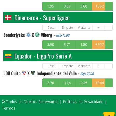
1.95
3.09
3.60
+352
Dinamarca - Superligaen
Casa
Empate
Visitante
+
Sonderjyske
X
Viborg
-
Hoje 14:00
3.90
3.71
1.80
+357
Equador - LigaPro Serie A
Casa
Empate
Visitante
+
LDU Quito
X
Independiente del Valle
-
Hoje 21:00
2.70
3.14
2.45
+344
©
Todos os Direitos Reservados |
Políticas de Privacidade
|
Termos