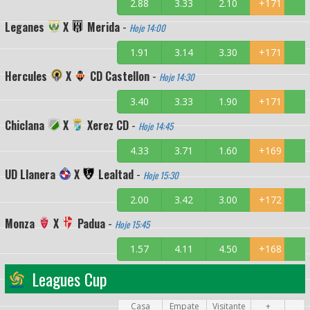
2.88
3.33
2.10
+171
Leganes
X
Merida
-
Hoje 14:00
1.91
3.14
3.30
+171
Hercules
X
CD Castellon
-
Hoje 14:30
3.40
3.33
1.90
+171
Chiclana
X
Xerez CD
-
Hoje 14:45
4.33
3.71
1.60
+169
UD Llanera
X
Lealtad
-
Hoje 15:30
2.00
3.42
3.00
+172
Monza
X
Padua
-
Hoje 15:45
1.57
4.11
4.50
+168
Leagues Cup
Casa
Empate
Visitante
+