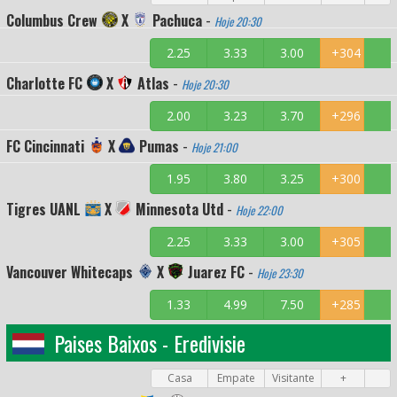
Columbus Crew
X
Pachuca
-
Hoje 20:30
2.25
3.33
3.00
+304
Charlotte FC
X
Atlas
-
Hoje 20:30
2.00
3.23
3.70
+296
FC Cincinnati
X
Pumas
-
Hoje 21:00
1.95
3.80
3.25
+300
Tigres UANL
X
Minnesota Utd
-
Hoje 22:00
2.25
3.33
3.00
+305
Vancouver Whitecaps
X
Juarez FC
-
Hoje 23:30
1.33
4.99
7.50
+285
Paises Baixos - Eredivisie
Casa
Empate
Visitante
+