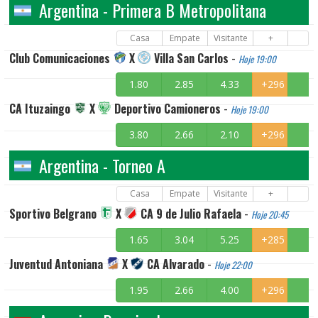
Argentina - Primera B Metropolitana
Casa
Empate
Visitante
+
Club Comunicaciones
X
Villa San Carlos
-
Hoje 19:00
1.80
2.85
4.33
+296
CA Ituzaingo
X
Deportivo Camioneros
-
Hoje 19:00
3.80
2.66
2.10
+296
Argentina - Torneo A
Casa
Empate
Visitante
+
Sportivo Belgrano
X
CA 9 de Julio Rafaela
-
Hoje 20:45
1.65
3.04
5.25
+285
Juventud Antoniana
X
CA Alvarado
-
Hoje 22:00
1.95
2.66
4.00
+296