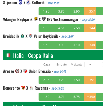
Stjarnan
X
Keflavik
-
Hoje 15:00
1.95
3.80
2.90
+357
Vikingur Reykjavik
X
IBV Vestmannaeyjar
-
Hoje 15:00
1.33
4.51
7.50
+344
Breidablik
X
Valur Reykjavik
-
Hoje 16:15
1.60
3.99
4.10
+348
Italia - Coppa Italia
Casa
Empate
Visitante
+
Arezzo
X
Union Brescia
-
Hoje 14:45
2.05
3.23
3.50
+351
Benevento
X
Ravenna
-
Hoje 16:00
1.60
3.71
5.75
+350