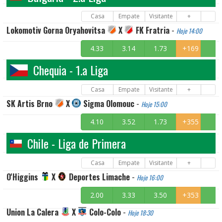
Casa
Empate
Visitante
+
Lokomotiv Gorna Oryahovitsa
X
FK Fratria
-
Hoje 14:00
4.33
3.14
1.73
+169
Chequia - 1.a Liga
Casa
Empate
Visitante
+
SK Artis Brno
X
Sigma Olomouc
-
Hoje 15:00
4.10
3.52
1.73
+355
Chile - Liga de Primera
Casa
Empate
Visitante
+
O'Higgins
X
Deportes Limache
-
Hoje 16:00
2.00
3.33
3.50
+353
Union La Calera
X
Colo-Colo
-
Hoje 18:30