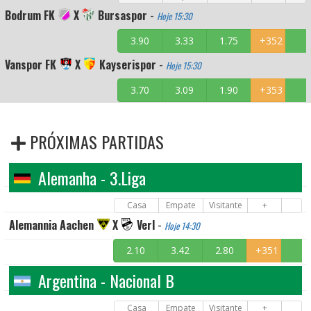
Bodrum FK
X
Bursaspor
-
Hoje 15:30
3.90
3.33
1.75
+352
Vanspor FK
X
Kayserispor
-
Hoje 15:30
3.70
3.09
1.90
+353
PRÓXIMAS PARTIDAS
Alemanha - 3.Liga
Casa
Empate
Visitante
+
Alemannia Aachen
X
Verl
-
Hoje 14:30
2.10
3.42
2.80
+351
Argentina - Nacional B
Casa
Empate
Visitante
+