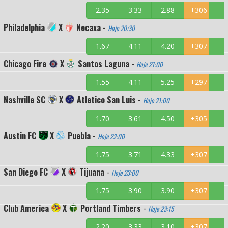
2.35
3.33
2.88
+306
Philadelphia
X
Necaxa
-
Hoje 20:30
1.67
4.11
4.20
+307
Chicago Fire
X
Santos Laguna
-
Hoje 21:00
1.55
4.11
5.25
+297
Nashville SC
X
Atletico San Luis
-
Hoje 21:00
1.70
3.61
4.50
+305
Austin FC
X
Puebla
-
Hoje 22:00
1.75
3.71
4.33
+307
San Diego FC
X
Tijuana
-
Hoje 23:00
1.75
3.90
3.90
+307
Club America
X
Portland Timbers
-
Hoje 23:15
2.20
3.33
3.10
+307