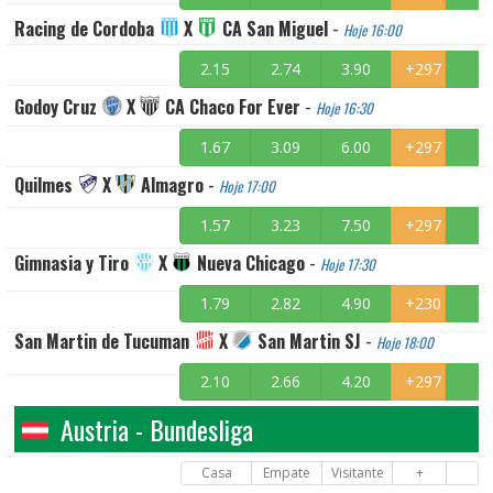
Racing de Cordoba
X
CA San Miguel
-
Hoje 16:00
2.15
2.74
3.90
+297
Godoy Cruz
X
CA Chaco For Ever
-
Hoje 16:30
1.67
3.09
6.00
+297
Quilmes
X
Almagro
-
Hoje 17:00
1.57
3.23
7.50
+297
Gimnasia y Tiro
X
Nueva Chicago
-
Hoje 17:30
1.79
2.82
4.90
+230
San Martin de Tucuman
X
San Martin SJ
-
Hoje 18:00
2.10
2.66
4.20
+297
Austria - Bundesliga
Casa
Empate
Visitante
+