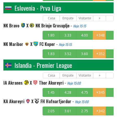
Eslovenia - Prva Liga
Casa
Empate
Visitante
+
NK Bravo
X
NK Brinje Grosuplje
-
Hoje 15:15
1.80
3.33
4.00
+348
NK Maribor
X
FC Koper
-
Hoje 15:15
1.83
3.52
3.60
+352
Islandia - Premier League
Casa
Empate
Visitante
+
IA Akranes
X
Thor Akureyri
-
Hoje 15:00
1.45
4.28
4.75
+345
KA Akureyri
X
FH Hafnarfjordur
-
Hoje 15:00
2.05
3.61
2.75
+342