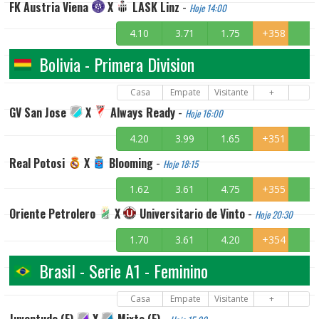
FK Austria Viena
X
LASK Linz
-
Hoje 14:00
4.10
3.71
1.75
+358
Bolivia - Primera Division
Casa
Empate
Visitante
+
GV San Jose
X
Always Ready
-
Hoje 16:00
4.20
3.99
1.65
+351
Real Potosi
X
Blooming
-
Hoje 18:15
1.62
3.61
4.75
+355
Oriente Petrolero
X
Universitario de Vinto
-
Hoje 20:30
1.70
3.61
4.20
+354
Brasil - Serie A1 - Feminino
Casa
Empate
Visitante
+