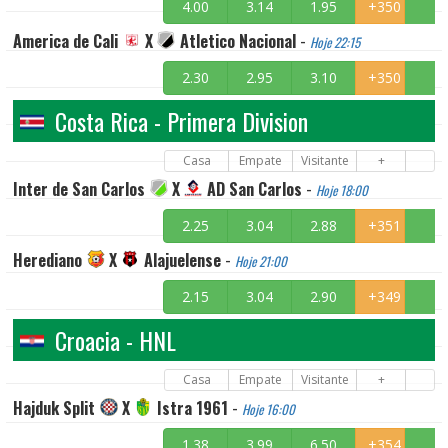
4.00
3.14
1.95
+350
America de Cali
X
Atletico Nacional
-
Hoje 22:15
2.30
2.95
3.10
+350
Costa Rica - Primera Division
Casa
Empate
Visitante
+
Inter de San Carlos
X
AD San Carlos
-
Hoje 18:00
2.25
3.04
2.88
+351
Herediano
X
Alajuelense
-
Hoje 21:00
2.15
3.04
2.90
+349
Croacia - HNL
Casa
Empate
Visitante
+
Hajduk Split
X
Istra 1961
-
Hoje 16:00
1.38
3.99
6.50
+354