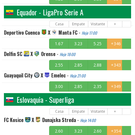
Equador - LigaPro Serie A
Casa
Empate
Visitante
+
Deportivo Cuenca
X
Manta FC
-
Hoje 17:00
1.67
3.23
5.25
+346
Delfin SC
X
Orense
-
Hoje 18:00
2.55
2.85
2.88
+343
Guayaquil City
X
Emelec
-
Hoje 21:00
3.00
2.85
2.35
+349
Eslovaquia - Superliga
Casa
Empate
Visitante
+
FC Kosice
X
Dunajska Streda
-
Hoje 14:00
2.60
3.23
2.60
+354