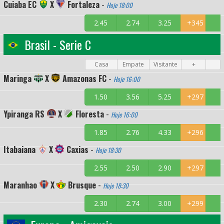
Cuiaba EC
X
Fortaleza
-
Hoje 18:00
2.45
2.74
3.25
+345
Brasil - Serie C
Casa
Empate
Visitante
+
Maringa
X
Amazonas FC
-
Hoje 16:00
1.50
3.56
5.25
+297
Ypiranga RS
X
Floresta
-
Hoje 16:00
1.85
2.76
4.33
+296
Itabaiana
X
Caxias
-
Hoje 18:30
2.55
2.50
2.90
+297
Maranhao
X
Brusque
-
Hoje 18:30
2.30
2.74
3.00
+299