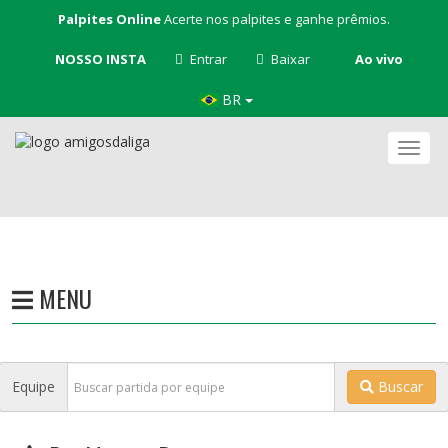
e nos palpites e ganhe prêmios.
Palpites Online
Acerte 
NOSSO INSTA
Entrar
Baixar
Ao vivo
BR
Nave
MENU
Equipe
Buscar