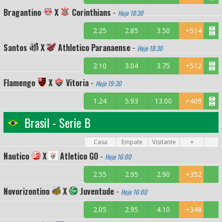
Bragantino
X
Corinthians
-
Hoje 18:30
2.25
2.85
3.50
+514
Santos
X
Athletico Paranaense
-
Hoje 18:30
2.10
3.04
3.75
+512
Flamengo
X
Vitoria
-
Hoje 19:30
1.24
5.93
13.00
+409
Brasil - Serie B
Casa
Empate
Visitante
+
Nautico
X
Atletico GO
-
Hoje 16:00
2.55
2.95
2.90
+352
Novorizontino
X
Juventude
-
Hoje 16:00
2.05
2.95
4.10
+348