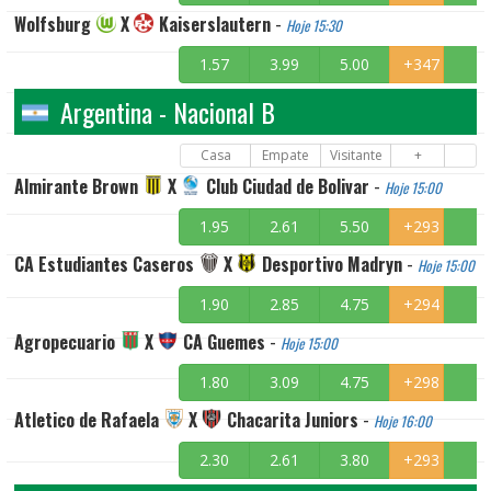
Wolfsburg
X
Kaiserslautern
-
Hoje 15:30
1.57
3.99
5.00
+347
Argentina - Nacional B
Casa
Empate
Visitante
+
Almirante Brown
X
Club Ciudad de Bolivar
-
Hoje 15:00
1.95
2.61
5.50
+293
CA Estudiantes Caseros
X
Desportivo Madryn
-
Hoje 15:00
1.90
2.85
4.75
+294
Agropecuario
X
CA Guemes
-
Hoje 15:00
1.80
3.09
4.75
+298
Atletico de Rafaela
X
Chacarita Juniors
-
Hoje 16:00
2.30
2.61
3.80
+293