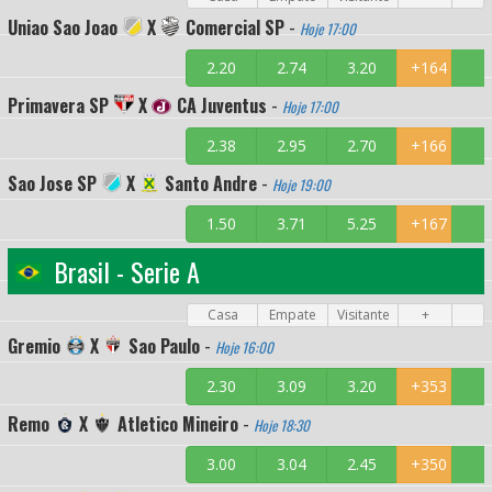
Uniao Sao Joao
X
Comercial SP
-
Hoje 17:00
2.20
2.74
3.20
+164
Primavera SP
X
CA Juventus
-
Hoje 17:00
2.38
2.95
2.70
+166
Sao Jose SP
X
Santo Andre
-
Hoje 19:00
1.50
3.71
5.25
+167
Brasil - Serie A
Casa
Empate
Visitante
+
Gremio
X
Sao Paulo
-
Hoje 16:00
2.30
3.09
3.20
+353
Remo
X
Atletico Mineiro
-
Hoje 18:30
3.00
3.04
2.45
+350