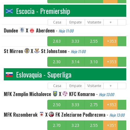
Escocia - Premiership
Casa
Empate
Visitante
+
Dundee
X
Aberdeen
-
Hoje 11:00
2.63
3.33
2.55
+353
St Mirren
X
St Johnstone
-
Hoje 11:00
2.30
3.14
3.10
+353
Eslovaquia - Superliga
Casa
Empate
Visitante
+
MFK Zemplin Michalovce
X
KFC Komarno
-
Hoje 13:00
2.50
3.33
2.75
+352
MFK Ruzomberok
X
FK Zeleziarne Podbrezova
-
Hoje 13:00
2.70
3.23
2.55
+351