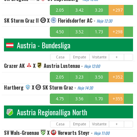
2.05
3.42
3.20
+297
SK Sturm Graz II
X
Floridsdorfer AC
-
Hoje 12:30
4.50
3.52
1.73
+298
Austria - Bundesliga
Casa
Empate
Visitante
+
Grazer AK
X
Austria Lustenau
-
Hoje 12:00
2.05
3.23
3.50
+352
Hartberg
X
SK Sturm Graz
-
Hoje 14:30
4.75
3.56
1.70
+355
Austria Regionalliga North
Casa
Empate
Visitante
+
SV Wals-Gruenau
X
Vorwarts Steyr
-
Hoje 11:00