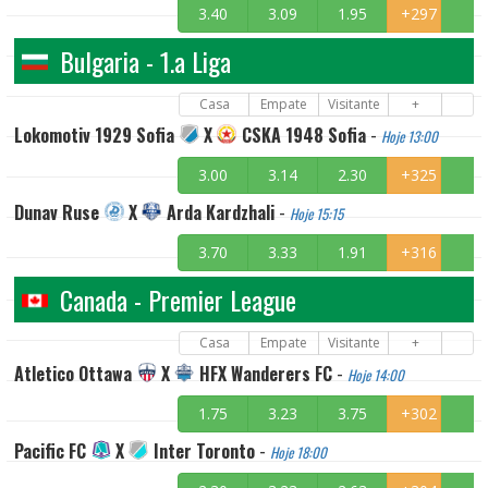
3.40
3.09
1.95
+297
Bulgaria - 1.a Liga
Casa
Empate
Visitante
+
Lokomotiv 1929 Sofia
X
CSKA 1948 Sofia
-
Hoje 13:00
3.00
3.14
2.30
+325
Dunav Ruse
X
Arda Kardzhali
-
Hoje 15:15
3.70
3.33
1.91
+316
Canada - Premier League
Casa
Empate
Visitante
+
Atletico Ottawa
X
HFX Wanderers FC
-
Hoje 14:00
1.75
3.23
3.75
+302
Pacific FC
X
Inter Toronto
-
Hoje 18:00