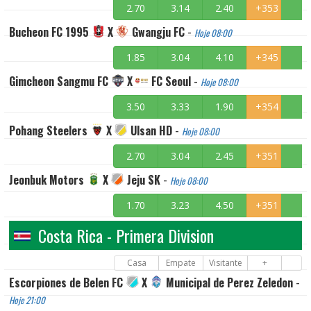
2.70
3.14
2.40
+353
Bucheon FC 1995
X
Gwangju FC
-
Hoje 08:00
1.85
3.04
4.10
+345
Gimcheon Sangmu FC
X
FC Seoul
-
Hoje 08:00
3.50
3.33
1.90
+354
Pohang Steelers
X
Ulsan HD
-
Hoje 08:00
2.70
3.04
2.45
+351
Jeonbuk Motors
X
Jeju SK
-
Hoje 08:00
1.70
3.23
4.50
+351
Costa Rica - Primera Division
Casa
Empate
Visitante
+
Escorpiones de Belen FC
X
Municipal de Perez Zeledon
-
Hoje 21:00