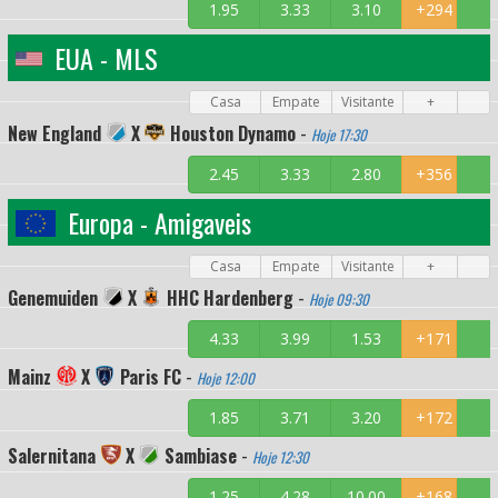
1.95
3.33
3.10
+294
EUA - MLS
Casa
Empate
Visitante
+
New England
X
Houston Dynamo
-
Hoje 17:30
2.45
3.33
2.80
+356
Europa - Amigaveis
Casa
Empate
Visitante
+
Genemuiden
X
HHC Hardenberg
-
Hoje 09:30
4.33
3.99
1.53
+171
Mainz
X
Paris FC
-
Hoje 12:00
1.85
3.71
3.20
+172
Salernitana
X
Sambiase
-
Hoje 12:30
1.25
4.28
10.00
+168