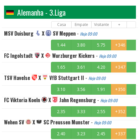
Alemanha - 3.Liga
Casa
Empate
Visitante
+
MSV Duisburg
X
SV Meppen
-
Hoje 09:00
1.44
3.80
5.75
+346
FC Ingolstadt
X
Wurzburger Kickers
-
Hoje 09:00
1.65
3.61
4.20
+347
TSV Havelse
X
VfB Stuttgart II
-
Hoje 09:00
3.10
3.56
1.91
+350
FC Viktoria Koeln
X
Jahn Regensburg
-
Hoje 09:00
2.35
3.33
2.55
+352
Wehen SV
X
SC Preussen Munster
-
Hoje 09:00
2.40
3.23
2.45
+337