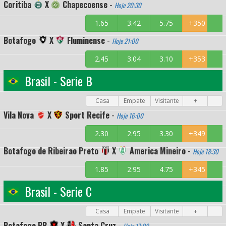
Coritiba
X
Chapecoense
-
Hoje 20:30
1.65
3.42
5.75
+350
Botafogo
X
Fluminense
-
Hoje 21:00
2.45
3.04
3.10
+353
Brasil - Serie B
Casa
Empate
Visitante
+
Vila Nova
X
Sport Recife
-
Hoje 16:00
2.30
2.95
3.30
+349
Botafogo de Ribeirao Preto
X
America Mineiro
-
Hoje 18:30
1.85
2.95
4.75
+345
Brasil - Serie C
Casa
Empate
Visitante
+
Botafogo PB
X
Santa Cruz
-