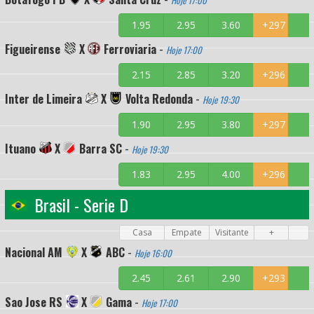
Hoje 17:00
1.95
2.95
3.60
+297
Figueirense
X
Ferroviaria
-
Hoje 17:00
2.15
2.85
3.20
+296
Inter de Limeira
X
Volta Redonda
-
Hoje 19:30
1.90
2.95
3.80
+297
Ituano
X
Barra SC
-
Hoje 19:30
1.83
2.95
4.00
+296
Brasil - Serie D
Casa
Empate
Visitante
+
Nacional AM
X
ABC
-
Hoje 16:00
2.45
2.61
2.90
+293
Sao Jose RS
X
Gama
-
Hoje 17:00