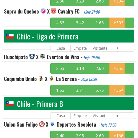
2.30
3.23
2.63
+304
Supra du Quebec
X
Cavalry FC
-
Hoje 21:00
4.33
3.42
1.65
+303
Chile - Liga de Primera
Casa
Empate
Visitante
+
Huachipato
X
Everton de Vina
-
Hoje 16:00
2.63
3.14
2.60
+353
Coquimbo Unido
X
La Serena
-
Hoje 18:30
1.53
3.71
5.75
+354
Chile - Primera B
Casa
Empate
Visitante
+
Union San Felipe
X
Deportes Recoleta
-
Hoje 13:30
2.40
2.95
2.60
+166