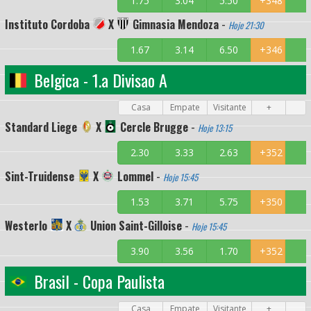
1.75
3.04
5.50
+348
Instituto Cordoba
X
Gimnasia Mendoza
-
Hoje 21:30
1.67
3.14
6.50
+346
Belgica - 1.a Divisao A
Casa
Empate
Visitante
+
Standard Liege
X
Cercle Brugge
-
Hoje 13:15
2.30
3.33
2.63
+352
Sint-Truidense
X
Lommel
-
Hoje 15:45
1.53
3.71
5.75
+350
Westerlo
X
Union Saint-Gilloise
-
Hoje 15:45
3.90
3.56
1.70
+352
Brasil - Copa Paulista
Casa
Empate
Visitante
+