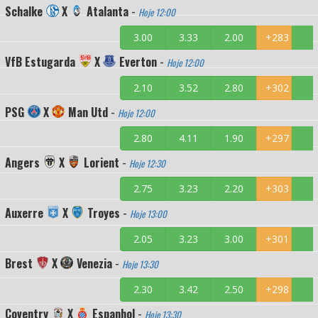
Schalke
X
Atalanta
-
Hoje 12:00
3.00
3.33
2.00
+283
VfB Estugarda
X
Everton
-
Hoje 12:00
2.10
3.52
2.80
+302
PSG
X
Man Utd
-
Hoje 12:00
2.80
4.11
1.90
+297
Angers
X
Lorient
-
Hoje 12:30
2.75
3.23
2.20
+303
Auxerre
X
Troyes
-
Hoje 13:00
2.05
3.23
3.00
+301
Brest
X
Venezia
-
Hoje 13:30
2.30
3.42
2.50
+298
Coventry
X
Espanhol
-
Hoje 13:30