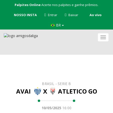
Palpites Online
Acerte nos palpites e ganhe prêmios.
NOSSO INSTA
Entrar
Baixar
Ao vivo
BR
Nave
BRASIL - SERIE B
AVAI
X
ATLETICO GO
10/05/2025
16:00