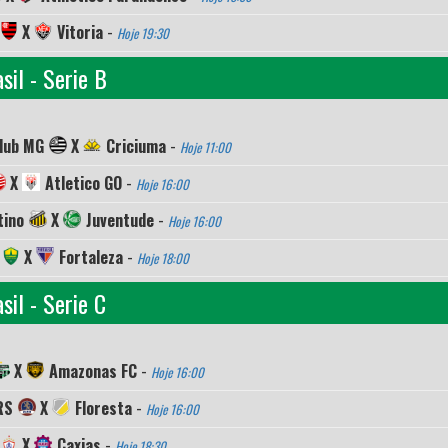
X
Vitoria
-
Hoje 19:30
sil - Serie B
Club MG
X
Criciuma
-
Hoje 11:00
X
Atletico GO
-
Hoje 16:00
tino
X
Juventude
-
Hoje 16:00
X
Fortaleza
-
Hoje 18:00
sil - Serie C
X
Amazonas FC
-
Hoje 16:00
RS
X
Floresta
-
Hoje 16:00
X
Caxias
-
Hoje 18:30