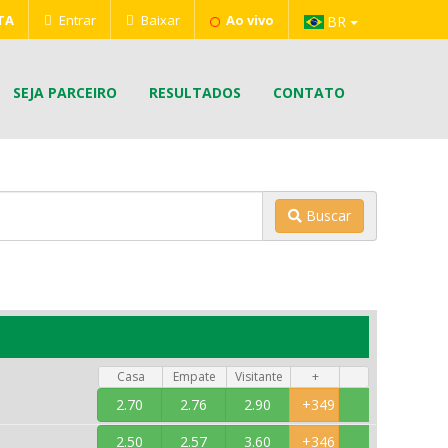
TA
Entrar
Baixar
Ao vivo
BR
SEJA PARCEIRO
RESULTADOS
CONTATO
Buscar
Casa
Empate
Visitante
+
2.70
2.76
2.90
+349
2.50
2.57
3.60
+346