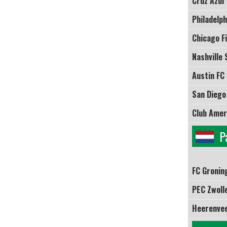
Cruz Azul
Philadelph
Chicago F
Nashville 
Austin FC
San Diego
Club Amer
Pa
FC Gronin
PEC Zwoll
Heerenve