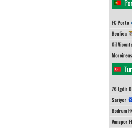
Por
FC Porto
Benfica
Gil Vicent
Moreiren
Tur
76 Igdir 
Sariyer
Bodrum F
Vanspor F