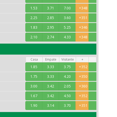
1.53
3.71
7.00
+348
2.25
2.85
3.60
+351
1.83
2.95
5.25
+346
2.10
2.74
4.33
+348
Casa
Empate
Visitante
+
1.85
3.33
3.75
+352
1.75
3.33
4.20
+350
3.00
3.42
2.05
+360
1.67
3.42
4.50
+352
1.90
3.14
3.70
+351