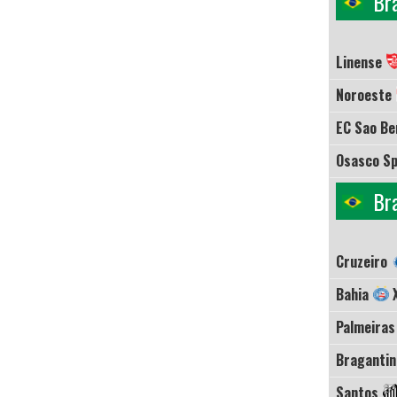
Bra
Linense
Noroeste
EC Sao Be
Osasco Sp
Bra
Cruzeiro
Bahia
Palmeiras
Bragantin
Santos