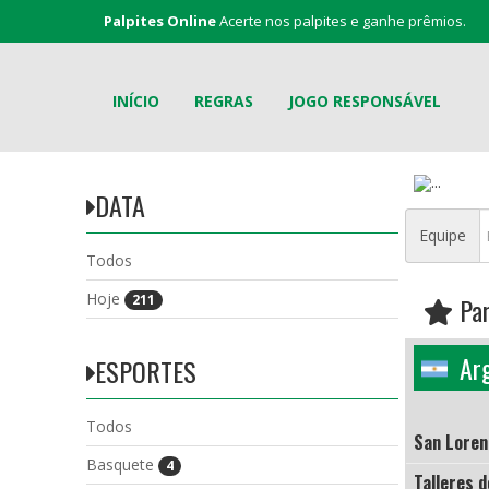
s palpites e ganhe prêmios.
Palp
INÍCIO
REGRAS
JOGO RESPONSÁVEL
DATA
Equipe
Todos
Hoje
211
Par
Arg
ESPORTES
Todos
San Loren
Basquete
4
Talleres 