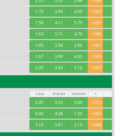
2.35
3.33
2.88
+306
1.73
3.99
4.00
+307
1.50
4.11
5.75
+297
1.67
3.71
4.75
+305
1.85
3.56
3.90
+307
1.67
3.99
4.33
+305
2.20
3.33
3.10
+307
Casa
Empate
Visitante
+
2.35
3.23
3.00
+312
6.00
4.28
1.50
+305
3.10
3.61
2.15
+308