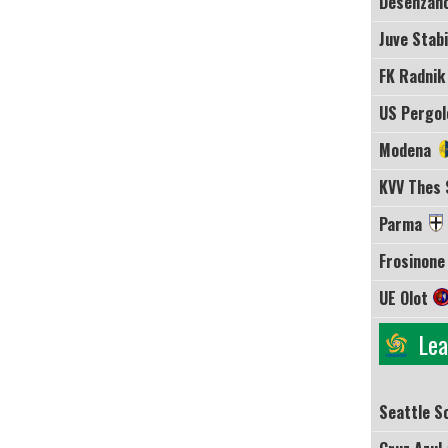
Desenzan
Juve Stab
FK Radnik
US Pergol
Modena
KVV Thes 
Parma
Frosinone
UE Olot
Lea
Seattle S