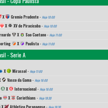
sil - Copa Paulista
X
Gremio Prudente
-
Hoje 10:00
X
XV de Piracicaba
-
Hoje 10:00
rnardo
X
Sao Caetano
-
Hoje 11:00
orting
X
Paulista
-
Hoje 11:00
sil - Serie A
X
Mirassol
-
Hoje 11:00
X
Vasco da Gama
-
Hoje 16:00
X
Internacional
-
Hoje 16:00
o
X
Corinthians
-
Hoje 18:30
X
Athletico Paranaense
-
Hoje 18:30