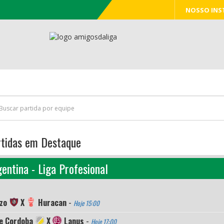
ites Online
Acerte nos palpites e ganhe prêmios.
NOSSO INS
tidas em Destaque
entina - Liga Profesional
zo
X
Huracan
-
Hoje 15:00
de Cordoba
X
Lanus
-
Hoje 17:00