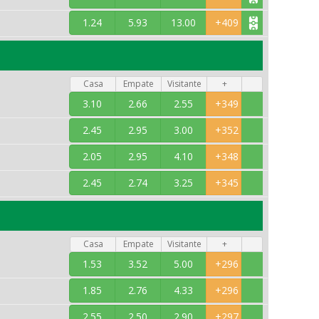
1.24
5.93
13.00
+409
Casa
Empate
Visitante
+
3.10
2.66
2.55
+349
2.45
2.95
3.00
+352
2.05
2.95
4.10
+348
2.45
2.74
3.25
+345
Casa
Empate
Visitante
+
1.53
3.52
5.00
+296
1.85
2.76
4.33
+296
2.55
2.50
2.90
+297