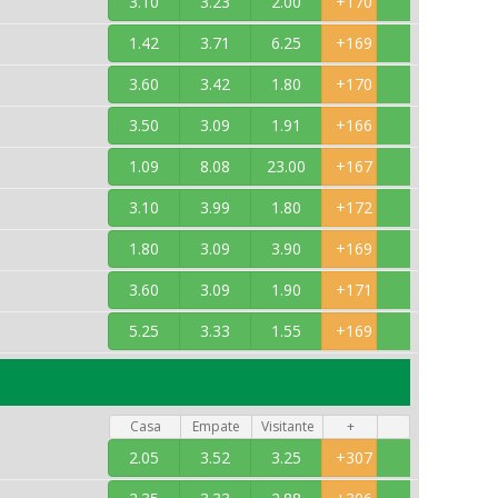
3.10
3.23
2.00
+170
1.42
3.71
6.25
+169
3.60
3.42
1.80
+170
3.50
3.09
1.91
+166
1.09
8.08
23.00
+167
3.10
3.99
1.80
+172
1.80
3.09
3.90
+169
3.60
3.09
1.90
+171
5.25
3.33
1.55
+169
Casa
Empate
Visitante
+
2.05
3.52
3.25
+307