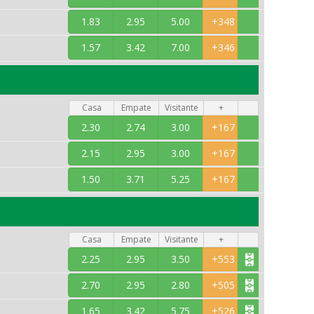
1.83
2.95
5.00
+348
1.57
3.42
7.00
+346
Casa
Empate
Visitante
+
2.30
2.74
3.00
+167
2.15
2.95
3.00
+167
1.50
3.71
5.25
+167
Casa
Empate
Visitante
+
2.25
2.95
3.50
+553
2.70
2.95
2.80
+505
1.65
3.42
5.75
+526