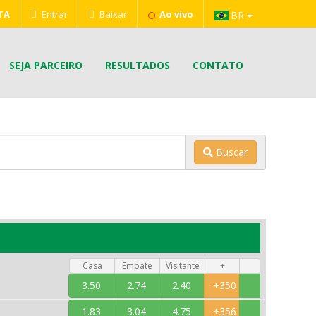
es e ganhe prêmios.
TA
Entrar
Baixar
Ao vivo
BR
SEJA PARCEIRO
RESULTADOS
CONTATO
Buscar
Casa
Empate
Visitante
+
3.50
2.74
2.40
+350
1.83
3.04
4.75
+356