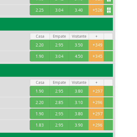
2.25
3.04
3.40
+526
Casa
Empate
Visitante
+
2.20
2.95
3.50
+349
1.90
3.04
4.50
+345
Casa
Empate
Visitante
+
1.90
2.95
3.80
+297
2.20
2.85
3.10
+296
1.90
2.95
3.80
+297
1.83
2.95
3.90
+296