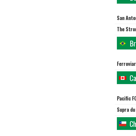
San Anton
The Stro
Bra
Ferroviar
Ca
Pacific F
Supra du
Chi