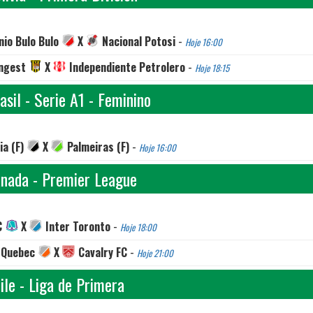
io Bulo Bulo
X
Nacional Potosi
-
Hoje 16:00
ngest
X
Independiente Petrolero
-
Hoje 18:15
sil - Serie A1 - Feminino
ia (F)
X
Palmeiras (F)
-
Hoje 16:00
nada - Premier League
C
X
Inter Toronto
-
Hoje 18:00
 Quebec
X
Cavalry FC
-
Hoje 21:00
le - Liga de Primera