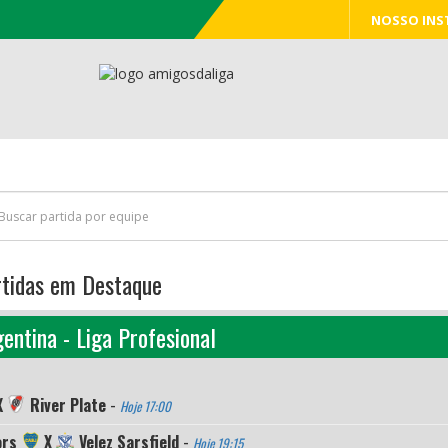
Palpites Online
Acerte nos palpit
NOSSO INS
tidas em Destaque
entina - Liga Profesional
X
River Plate
-
Hoje 17:00
ors
X
Velez Sarsfield
-
Hoje 19:15