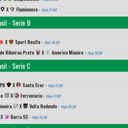
X
Fluminense
-
Hoje 21:00
sil - Serie B
X
Sport Recife
-
Hoje 16:00
de Ribeirao Preto
X
America Mineiro
-
Hoje 18:30
sil - Serie C
 PB
X
Santa Cruz
-
Hoje 17:00
se
X
Ferroviaria
-
Hoje 17:00
imeira
X
Volta Redonda
-
Hoje 19:30
X
Barra SC
-
Hoje 19:30