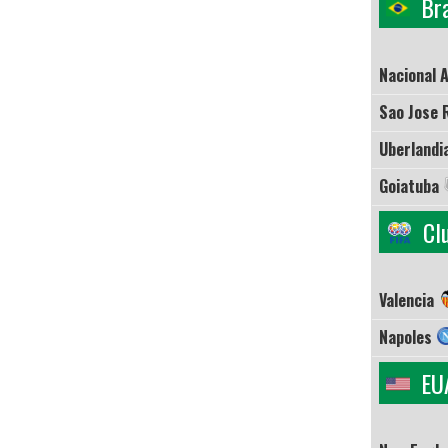
Bra
Nacional 
Sao Jose 
Uberlandi
Goiatuba
Clu
Valencia
Napoles
EUA