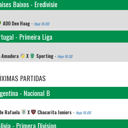
ises Baixos - Eredivisie
ADO Den Haag
-
Hoje 16:00
tugal - Primeira Liga
a Amadora
X
Sporting
-
Hoje 16:30
XIMAS PARTIDAS
gentina - Nacional B
de Rafaela
X
Chacarita Juniors
-
Hoje 16:00
ivia - Primera Division