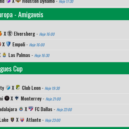
nd
X
Houston Dynamo
-
Hoje 17:30
ropa - Amigaveis
X
Elversberg
-
Hoje 16:00
X
Empoli
-
Hoje 16:00
X
Las Palmas
-
Hoje 16:30
gues Cup
ity
X
Club Leon
-
Hoje 19:30
mi
X
Monterrey
-
Hoje 21:00
adalajara
X
FC Dallas
-
Hoje 22:00
 Lake
X
Atlante
-
Hoje 23:00