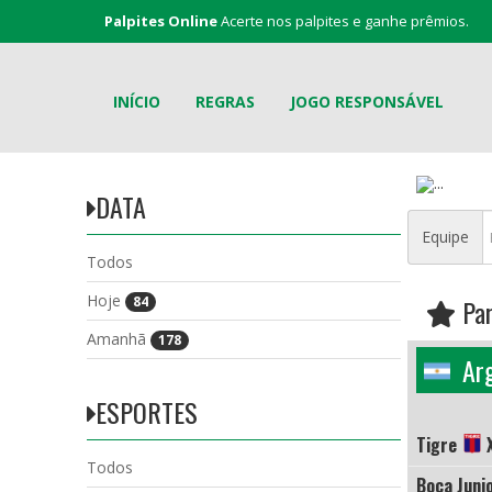
Palpites Online
Acerte nos palpites e ganhe prêmios.
INÍCIO
REGRAS
JOGO RESPONSÁVEL
DATA
Equipe
Todos
Hoje
84
Par
Amanhã
178
Arg
ESPORTES
Tigre
Todos
Boca Juni