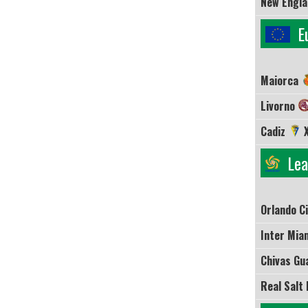
New Engla
Eu
Maiorca
Livorno
Cadiz
Lea
Orlando C
Inter Mia
Chivas Gu
Real Salt