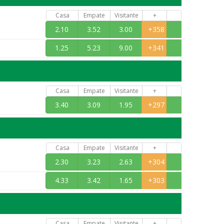
Casa
Empate
Visitante
+
2.10
3.52
3.00
+358
1.25
5.23
9.00
+341
Casa
Empate
Visitante
+
3.40
3.09
1.95
+297
Casa
Empate
Visitante
+
2.30
3.23
2.63
+304
4.33
3.42
1.65
+303
Casa
Empate
Visitante
+