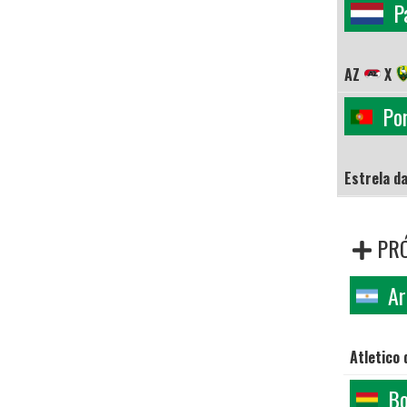
Pa
AZ
X
Por
Estrela d
PRÓ
Ar
Atletico 
Bol