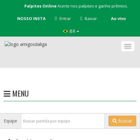
Palpites Online
Acerte nos palpites e ganhe prêmios.
NOSSO INSTA
Entrar
Baixar
Ao vivo
BR
Nave
MENU
Equipe
Buscar