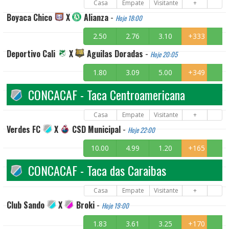
Casa
Empate
Visitante
+
Boyaca Chico
X
Alianza
-
Hoje 18:00
2.50
2.76
3.10
+333
Deportivo Cali
X
Aguilas Doradas
-
Hoje 20:05
1.80
3.09
5.00
+349
CONCACAF - Taca Centroamericana
Casa
Empate
Visitante
+
Verdes FC
X
CSD Municipal
-
Hoje 22:00
10.00
4.99
1.20
+165
CONCACAF - Taca das Caraibas
Casa
Empate
Visitante
+
Club Sando
X
Broki
-
Hoje 19:00
1.83
3.61
3.25
+170