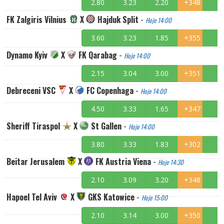
2.80
3.23
2.20
+348
FK Zalgiris Vilnius
X
Hajduk Split
-
Hoje 14:00
3.60
3.23
1.85
+355
Dynamo Kyiv
X
FK Qarabag
-
Hoje 14:00
2.15
3.04
3.00
+351
Debreceni VSC
X
FC Copenhaga
-
Hoje 14:00
4.50
3.33
1.65
+347
Sheriff Tiraspol
X
St Gallen
-
Hoje 14:00
3.80
3.33
1.83
+302
Beitar Jerusalem
X
FK Austria Viena
-
Hoje 14:30
2.10
3.09
3.20
+348
Hapoel Tel Aviv
X
GKS Katowice
-
Hoje 15:00
2.10
3.14
3.00
+350