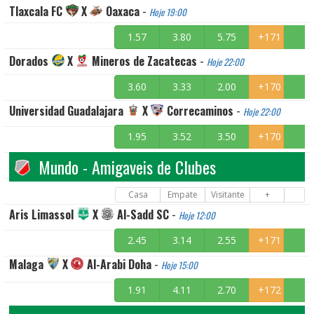
Tlaxcala FC
X
Oaxaca
-
Hoje 19:00
1.57
3.80
5.75
+171
Dorados
X
Mineros de Zacatecas
-
Hoje 22:00
3.60
3.33
2.00
+170
Universidad Guadalajara
X
Correcaminos
-
Hoje 22:00
1.95
3.52
3.50
+170
Mundo - Amigaveis de Clubes
Casa
Empate
Visitante
+
Aris Limassol
X
Al-Sadd SC
-
Hoje 12:00
2.45
3.14
2.55
+171
Malaga
X
Al-Arabi Doha
-
Hoje 15:00
1.91
4.11
2.70
+172