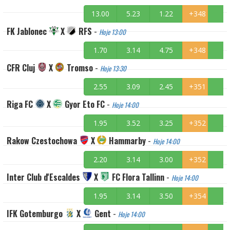
13.00
5.23
1.22
+348
FK Jablonec
X
RFS
-
Hoje 13:00
1.70
3.14
4.75
+348
CFR Cluj
X
Tromso
-
Hoje 13:30
2.55
3.09
2.45
+351
Riga FC
X
Gyor Eto FC
-
Hoje 14:00
1.95
3.52
3.25
+352
Rakow Czestochowa
X
Hammarby
-
Hoje 14:00
2.20
3.14
3.00
+352
Inter Club d'Escaldes
X
FC Flora Tallinn
-
Hoje 14:00
1.95
3.14
3.50
+354
IFK Gotemburgo
X
Gent
-
Hoje 14:00