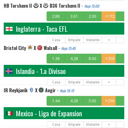
HB Torshavn II
X
B36 Torshavn II
-
Hoje 15:00
2.88
3.61
2.00
+172
Inglaterra - Taca EFL
Casa
Empate
Visitante
+
Bristol City
X
Walsall
-
Hoje 15:45
1.38
4.28
8.00
+358
Islandia - 1.a Divisao
Casa
Empate
Visitante
+
IR Reykjavik
X
Aegir
-
Hoje 16:15
1.44
4.28
5.00
+296
Mexico - Liga de Expansion
Casa
Empate
Visitante
+