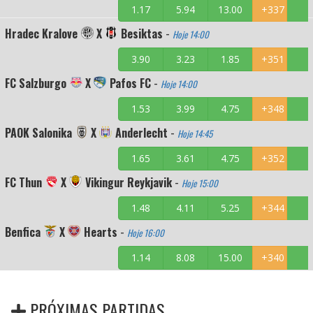
1.17
5.94
13.00
+337
Hradec Kralove
X
Besiktas
-
Hoje 14:00
3.90
3.23
1.85
+351
FC Salzburgo
X
Pafos FC
-
Hoje 14:00
1.53
3.99
4.75
+348
PAOK Salonika
X
Anderlecht
-
Hoje 14:45
1.65
3.61
4.75
+352
FC Thun
X
Vikingur Reykjavik
-
Hoje 15:00
1.48
4.11
5.25
+344
Benfica
X
Hearts
-
Hoje 16:00
1.14
8.08
15.00
+340
PRÓXIMAS PARTIDAS