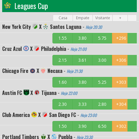
Leagues Cup
Casa
Empate
Visitante
+
New York City
X
Santos Laguna
-
Hoje 20:30
1.55
3.80
5.75
+296
Cruz Azul
X
Philadelphia
-
Hoje 21:00
2.15
3.61
3.00
+306
Chicago Fire
X
Necaxa
-
Hoje 21:30
1.60
3.80
5.25
+303
Austin FC
X
Tijuana
-
Hoje 22:00
2.30
3.33
2.80
+304
Club America
X
San Diego FC
-
Hoje 23:00
1.50
3.90
6.50
+302
Portland Timbers
X
Puebla
-
Hoje 23:30