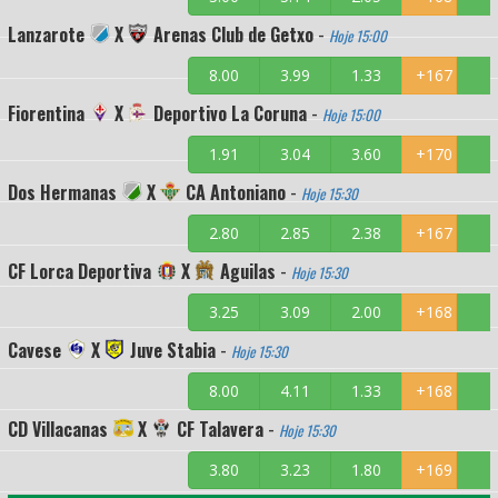
Lanzarote
X
Arenas Club de Getxo
-
Hoje 15:00
8.00
3.99
1.33
+167
Fiorentina
X
Deportivo La Coruna
-
Hoje 15:00
1.91
3.04
3.60
+170
Dos Hermanas
X
CA Antoniano
-
Hoje 15:30
2.80
2.85
2.38
+167
CF Lorca Deportiva
X
Aguilas
-
Hoje 15:30
3.25
3.09
2.00
+168
Cavese
X
Juve Stabia
-
Hoje 15:30
8.00
4.11
1.33
+168
CD Villacanas
X
CF Talavera
-
Hoje 15:30
3.80
3.23
1.80
+169