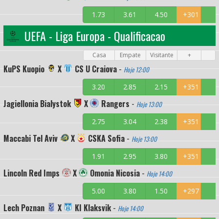
1.73
3.61
4.50
+301
UEFA - Liga Europa - Qualificacao
Casa
Empate
Visitante
+
KuPS Kuopio
X
CS U Craiova
-
Hoje 12:00
3.20
2.85
2.15
+351
Jagiellonia Bialystok
X
Rangers
-
Hoje 13:00
2.75
3.04
2.38
+351
Maccabi Tel Aviv
X
CSKA Sofia
-
Hoje 13:00
1.91
2.95
3.80
+351
Lincoln Red Imps
X
Omonia Nicosia
-
Hoje 14:00
5.00
3.80
1.50
+297
Lech Poznan
X
KI Klaksvik
-
Hoje 14:00