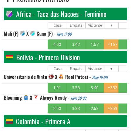
Africa - Taca das Nacoes - Feminino
Casa
Empate
Visitante
+
Mali (F)
X
Gana (F)
-
Hoje 17:00
4.00
3.42
1.67
+167
Bolivia - Primera Division
Casa
Empate
Visitante
+
Universitario de Vinto
X
Real Potosi
-
Hoje 16:00
1.91
3.56
3.40
+352
Blooming
X
Always Ready
-
Hoje 20:30
2.50
3.33
2.63
+353
Colombia - Primera A