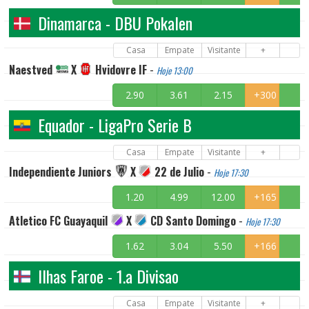
Dinamarca - DBU Pokalen
Casa
Empate
Visitante
+
Naestved
X
Hvidovre IF
-
Hoje 13:00
2.90
3.61
2.15
+300
Equador - LigaPro Serie B
Casa
Empate
Visitante
+
Independiente Juniors
X
22 de Julio
-
Hoje 17:30
1.20
4.99
12.00
+165
Atletico FC Guayaquil
X
CD Santo Domingo
-
Hoje 17:30
1.62
3.04
5.50
+166
Ilhas Faroe - 1.a Divisao
Casa
Empate
Visitante
+