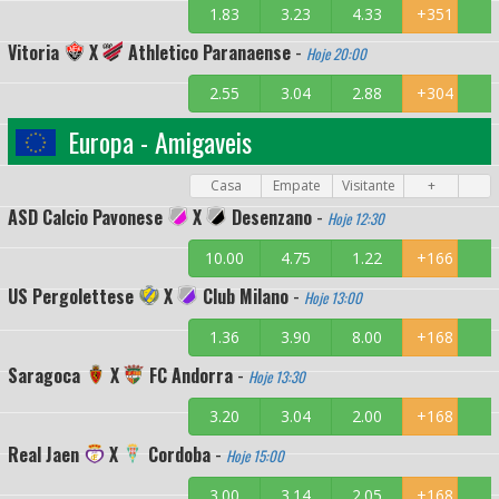
1.83
3.23
4.33
+351
Vitoria
X
Athletico Paranaense
-
Hoje 20:00
2.55
3.04
2.88
+304
Europa - Amigaveis
Casa
Empate
Visitante
+
ASD Calcio Pavonese
X
Desenzano
-
Hoje 12:30
10.00
4.75
1.22
+166
US Pergolettese
X
Club Milano
-
Hoje 13:00
1.36
3.90
8.00
+168
Saragoca
X
FC Andorra
-
Hoje 13:30
3.20
3.04
2.00
+168
Real Jaen
X
Cordoba
-
Hoje 15:00
3.00
3.14
2.05
+168