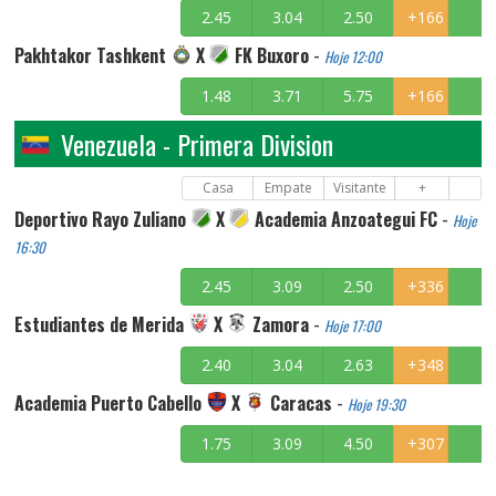
2.45
3.04
2.50
+166
Pakhtakor Tashkent
X
FK Buxoro
-
Hoje 12:00
1.48
3.71
5.75
+166
Venezuela - Primera Division
Casa
Empate
Visitante
+
Deportivo Rayo Zuliano
X
Academia Anzoategui FC
-
Hoje
16:30
2.45
3.09
2.50
+336
Estudiantes de Merida
X
Zamora
-
Hoje 17:00
2.40
3.04
2.63
+348
Academia Puerto Cabello
X
Caracas
-
Hoje 19:30
1.75
3.09
4.50
+307