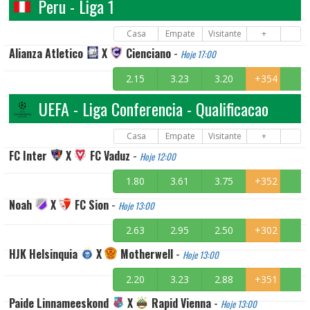
Peru - Liga 1
Casa
Empate
Visitante
+
Alianza Atletico
X
Cienciano
-
Hoje 17:00
2.15
3.23
3.20
+354
UEFA - Liga Conferencia - Qualificacao
Casa
Empate
Visitante
+
FC Inter
X
FC Vaduz
-
Hoje 12:00
1.80
3.61
3.75
+352
Noah
X
FC Sion
-
Hoje 13:00
2.63
2.95
2.50
+302
HJK Helsinquia
X
Motherwell
-
Hoje 13:00
2.20
3.23
2.88
+351
Paide Linnameeskond
X
Rapid Vienna
-
Hoje 13:00