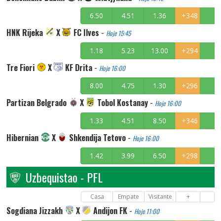
6.50
4.51
1.36
+348
HNK Rijeka
X
FC Ilves
-
Hoje 15:45
1.18
5.23
13.00
+294
Tre Fiori
X
KF Drita
-
Hoje 16:00
8.00
4.75
1.30
+296
Partizan Belgrado
X
Tobol Kostanay
-
Hoje 16:00
1.33
4.51
8.50
+346
Hibernian
X
Shkendija Tetovo
-
Hoje 16:00
1.42
3.99
6.50
+298
Uzbequistao - PFL
Casa
Empate
Visitante
+
Sogdiana Jizzakh
X
Andijon FK
-
Hoje 11:00