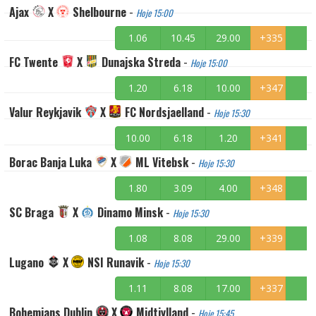
Ajax
X
Shelbourne
-
Hoje 15:00
1.06
10.45
29.00
+335
FC Twente
X
Dunajska Streda
-
Hoje 15:00
1.20
6.18
10.00
+347
Valur Reykjavik
X
FC Nordsjaelland
-
Hoje 15:30
10.00
6.18
1.20
+341
Borac Banja Luka
X
ML Vitebsk
-
Hoje 15:30
1.80
3.09
4.00
+348
SC Braga
X
Dinamo Minsk
-
Hoje 15:30
1.08
8.08
29.00
+339
Lugano
X
NSI Runavik
-
Hoje 15:30
1.11
8.08
17.00
+337
Bohemians Dublin
X
Midtjylland
-
Hoje 15:45