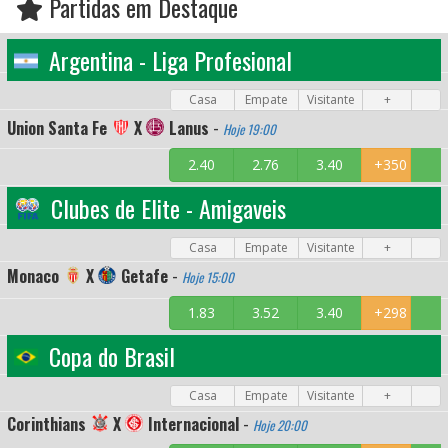
Partidas em Destaque
Argentina - Liga Profesional
Casa
Empate
Visitante
+
Union Santa Fe
X
Lanus
-
Hoje 19:00
2.40
2.76
3.40
+350
Clubes de Elite - Amigaveis
Casa
Empate
Visitante
+
Monaco
X
Getafe
-
Hoje 15:00
1.83
3.52
3.40
+298
Copa do Brasil
Casa
Empate
Visitante
+
Corinthians
X
Internacional
-
Hoje 20:00