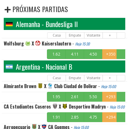
PRÓXIMAS PARTIDAS
Alemanha - Bundesliga II
Casa
Empate
Visitante
+
Wolfsburg
X
Kaiserslautern
-
Hoje 15:30
1.62
4.11
4.50
+350
Argentina - Nacional B
Casa
Empate
Visitante
+
Almirante Brown
X
Club Ciudad de Bolivar
-
Hoje 15:00
1.95
2.61
5.50
+293
CA Estudiantes Caseros
X
Desportivo Madryn
-
Hoje 15:00
1.91
2.85
4.75
+294
Agropecuario
X
CA Guemes
-
Hoje 15:00