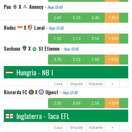
Pau
X
Annecy
-
Hoje 15:45
2.60
3.23
2.40
+353
Rodez
X
Laval
-
Hoje 15:45
1.95
3.14
3.50
+349
Sochaux
X
St Etienne
-
Hoje 15:45
3.70
3.23
1.90
+350
Hungria - NB I
Casa
Empate
Visitante
+
Kisvarda FC
X
Ujpest
-
Hoje 12:30
2.50
3.09
2.50
+354
Inglaterra - Taca EFL
Casa
Empate
Visitante
+