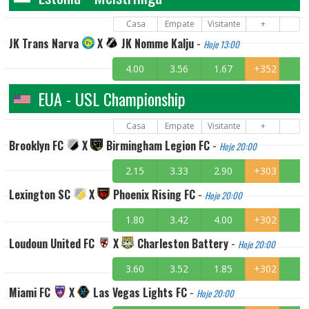
Casa
Empate
Visitante
+
JK Trans Narva
X
JK Nomme Kalju
-
Hoje 13:00
4.00
3.56
1.67
+352
EUA - USL Championship
Casa
Empate
Visitante
+
Brooklyn FC
X
Birmingham Legion FC
-
Hoje 20:00
2.15
3.33
2.90
+303
Lexington SC
X
Phoenix Rising FC
-
Hoje 20:00
1.80
3.42
4.00
+302
Loudoun United FC
X
Charleston Battery
-
Hoje 20:00
3.60
3.52
1.85
+302
Miami FC
X
Las Vegas Lights FC
-
Hoje 20:00