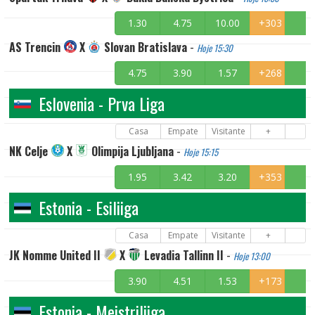
1.30
4.75
10.00
+303
AS Trencin
X
Slovan Bratislava
-
Hoje 15:30
4.75
3.90
1.57
+268
Eslovenia - Prva Liga
Casa
Empate
Visitante
+
NK Celje
X
Olimpija Ljubljana
-
Hoje 15:15
1.95
3.42
3.20
+353
Estonia - Esiliiga
Casa
Empate
Visitante
+
JK Nomme United II
X
Levadia Tallinn II
-
Hoje 13:00
3.90
4.51
1.53
+173
Estonia - Meistriliiga