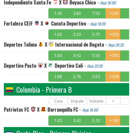
Independiente Santa Fe
X
Boyaca Chico
-
Hoje 16:00
1.45
3.80
7.50
+345
Fortaleza CEIF
X
Cucuta Deportivo
-
Hoje 18:20
1.65
3.33
5.75
+350
Deportes Tolima
X
Internacional de Bogota
-
Hoje 20:25
1.65
3.42
5.50
+350
Deportivo Pasto
X
Deportivo Cali
-
Hoje 22:30
2.88
2.76
2.63
+349
Colombia - Primera B
Casa
Empate
Visitante
+
Patriotas FC
X
Barranquilla FC
-
Hoje 16:00
1.65
3.42
5.25
+166