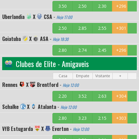
3.50
2.50
2.30
+296
Uberlandia
X
CSA
-
Hoje 17:00
2.50
2.85
2.55
+301
Goiatuba
X
ASA
-
Hoje 18:30
2.80
2.74
2.45
+296
Clubes de Elite - Amigaveis
Casa
Empate
Visitante
+
Rennes
X
Brentford
-
Hoje 12:00
2.20
3.52
2.63
+304
Schalke
X
Atalanta
-
Hoje 12:00
2.80
3.23
2.15
+303
VfB Estugarda
X
Everton
-
Hoje 12:00