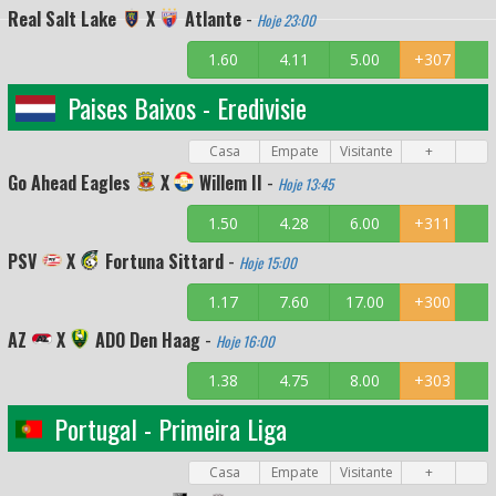
Real Salt Lake
X
Atlante
-
Hoje 23:00
1.60
4.11
5.00
+307
Paises Baixos - Eredivisie
Casa
Empate
Visitante
+
Go Ahead Eagles
X
Willem II
-
Hoje 13:45
1.50
4.28
6.00
+311
PSV
X
Fortuna Sittard
-
Hoje 15:00
1.17
7.60
17.00
+300
AZ
X
ADO Den Haag
-
Hoje 16:00
1.38
4.75
8.00
+303
Portugal - Primeira Liga
Casa
Empate
Visitante
+