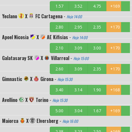
1.57
3.52
4.75
+169
Yeclano
X
FC Cartagena
-
Hoje 14:00
2.80
2.95
2.35
+170
Apoel Nicosia
X
AE Kifisias
-
Hoje 14:00
2.10
3.09
3.00
+170
Galatasaray SK
X
Villarreal
-
Hoje 15:00
2.60
3.09
2.35
+170
Gimnastic
X
Girona
-
Hoje 15:30
3.40
3.14
1.90
+168
Avellino
X
Torino
-
Hoje 15:30
5.00
3.04
1.67
+169
Maiorca
X
Elversberg
-
Hoje 16:00
2.38
3.23
2.50
+169