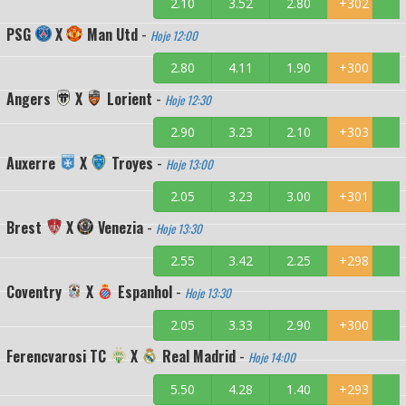
2.10
3.52
2.80
+302
PSG
X
Man Utd
-
Hoje 12:00
2.80
4.11
1.90
+300
Angers
X
Lorient
-
Hoje 12:30
2.90
3.23
2.10
+303
Auxerre
X
Troyes
-
Hoje 13:00
2.05
3.23
3.00
+301
Brest
X
Venezia
-
Hoje 13:30
2.55
3.42
2.25
+298
Coventry
X
Espanhol
-
Hoje 13:30
2.05
3.33
2.90
+300
Ferencvarosi TC
X
Real Madrid
-
Hoje 14:00
5.50
4.28
1.40
+293