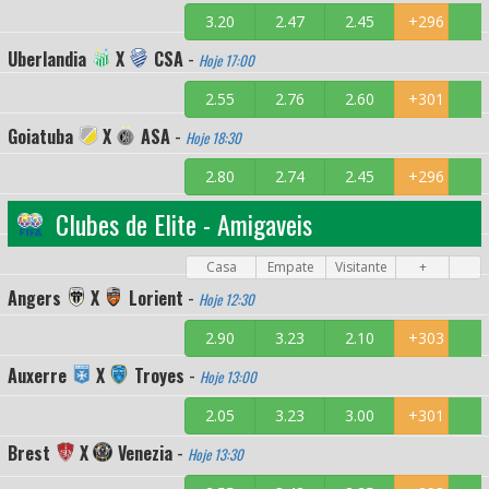
3.20
2.47
2.45
+296
Uberlandia
X
CSA
-
Hoje 17:00
2.55
2.76
2.60
+301
Goiatuba
X
ASA
-
Hoje 18:30
2.80
2.74
2.45
+296
Clubes de Elite - Amigaveis
Casa
Empate
Visitante
+
Angers
X
Lorient
-
Hoje 12:30
2.90
3.23
2.10
+303
Auxerre
X
Troyes
-
Hoje 13:00
2.05
3.23
3.00
+301
Brest
X
Venezia
-
Hoje 13:30