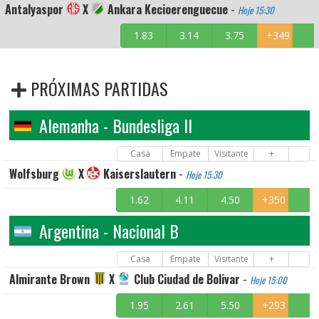
Antalyaspor
X
Ankara Kecioerenguecue
-
Hoje 15:30
1.83
3.14
3.75
+349
PRÓXIMAS PARTIDAS
Alemanha - Bundesliga II
Casa
Empate
Visitante
+
Wolfsburg
X
Kaiserslautern
-
Hoje 15:30
1.62
4.11
4.50
+350
Argentina - Nacional B
Casa
Empate
Visitante
+
Almirante Brown
X
Club Ciudad de Bolivar
-
Hoje 15:00
1.95
2.61
5.50
+293