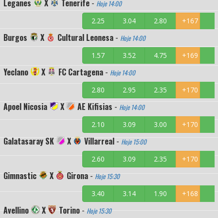
Leganes
X
Tenerife
-
Hoje 14:00
2.25
3.04
2.80
+167
Burgos
X
Cultural Leonesa
-
Hoje 14:00
1.57
3.52
4.75
+169
Yeclano
X
FC Cartagena
-
Hoje 14:00
2.80
2.95
2.35
+170
Apoel Nicosia
X
AE Kifisias
-
Hoje 14:00
2.10
3.09
3.00
+170
Galatasaray SK
X
Villarreal
-
Hoje 15:00
2.60
3.09
2.35
+170
Gimnastic
X
Girona
-
Hoje 15:30
3.40
3.14
1.90
+168
Avellino
X
Torino
-
Hoje 15:30