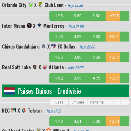
Orlando City
X
Club Leon
-
Hoje 19:30
1.95
3.80
3.30
+305
Inter Miami
X
Monterrey
-
Hoje 21:00
1.73
4.28
3.80
+301
Chivas Guadalajara
X
FC Dallas
-
Hoje 22:00
1.65
3.90
4.50
+307
Real Salt Lake
X
Atlante
-
Hoje 23:00
1.62
3.99
4.75
+307
Paises Baixos - Eredivisie
Casa
Empate
Visitante
+
NEC
X
Telstar
-
Hoje 11:30
1.48
4.51
6.00
+304