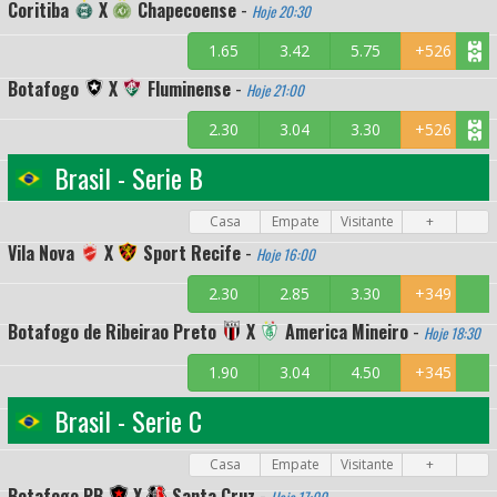
Coritiba
X
Chapecoense
-
Hoje 20:30
1.65
3.42
5.75
+526
Botafogo
X
Fluminense
-
Hoje 21:00
2.30
3.04
3.30
+526
Brasil - Serie B
Casa
Empate
Visitante
+
Vila Nova
X
Sport Recife
-
Hoje 16:00
2.30
2.85
3.30
+349
Botafogo de Ribeirao Preto
X
America Mineiro
-
Hoje 18:30
1.90
3.04
4.50
+345
Brasil - Serie C
Casa
Empate
Visitante
+
Botafogo PB
X
Santa Cruz
-