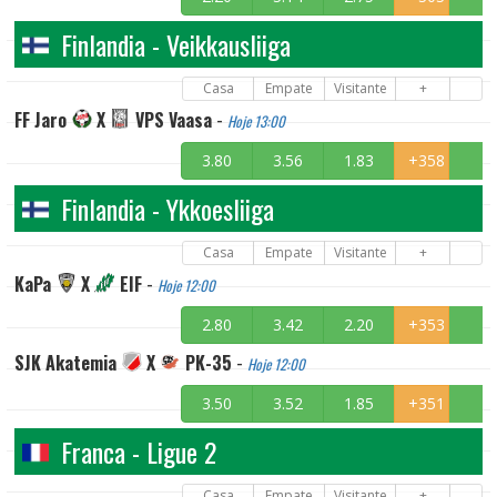
Finlandia - Veikkausliiga
Casa
Empate
Visitante
+
FF Jaro
X
VPS Vaasa
-
Hoje 13:00
3.80
3.56
1.83
+358
Finlandia - Ykkoesliiga
Casa
Empate
Visitante
+
KaPa
X
EIF
-
Hoje 12:00
2.80
3.42
2.20
+353
SJK Akatemia
X
PK-35
-
Hoje 12:00
3.50
3.52
1.85
+351
Franca - Ligue 2
Casa
Empate
Visitante
+