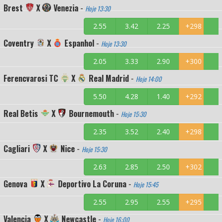
Brest
X
Venezia
-
Hoje 13:30
2.55
3.42
2.25
+298
Coventry
X
Espanhol
-
Hoje 13:30
2.05
3.33
2.90
+300
Ferencvarosi TC
X
Real Madrid
-
Hoje 14:00
5.50
4.28
1.40
+292
Real Betis
X
Bournemouth
-
Hoje 15:30
2.35
3.52
2.40
+298
Cagliari
X
Nice
-
Hoje 15:30
2.63
2.85
2.50
+302
Genova
X
Deportivo La Coruna
-
Hoje 15:45
2.55
2.95
2.55
+295
Valencia
X
Newcastle
-
Hoje 16:00