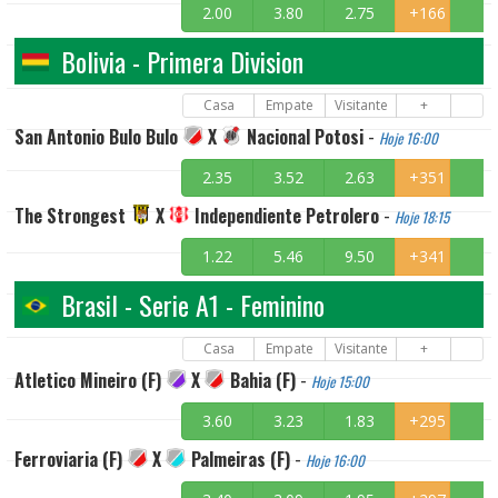
2.00
3.80
2.75
+166
Bolivia - Primera Division
Casa
Empate
Visitante
+
San Antonio Bulo Bulo
X
Nacional Potosi
-
Hoje 16:00
2.35
3.52
2.63
+351
The Strongest
X
Independiente Petrolero
-
Hoje 18:15
1.22
5.46
9.50
+341
Brasil - Serie A1 - Feminino
Casa
Empate
Visitante
+
Atletico Mineiro (F)
X
Bahia (F)
-
Hoje 15:00
3.60
3.23
1.83
+295
Ferroviaria (F)
X
Palmeiras (F)
-
Hoje 16:00