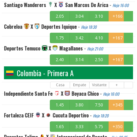
Santiago Wanderers
X
San Marcos De Arica
-
Hoje 16:00
2.05
3.04
3.10
+166
Cobreloa
X
Deportes Iquique
-
Hoje 18:30
1.75
3.42
4.10
+167
Deportes Temuco
X
Magallanes
-
Hoje 21:00
2.40
3.14
2.50
+167
Colombia - Primera A
Casa
Empate
Visitante
+
Independiente Santa Fe
X
Boyaca Chico
-
Hoje 16:00
1.45
3.80
7.50
+345
Fortaleza CEIF
X
Cucuta Deportivo
-
Hoje 18:20
1.65
3.33
5.75
+350