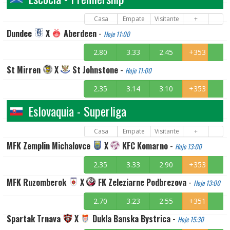
Casa
Empate
Visitante
+
Dundee
X
Aberdeen
-
Hoje 11:00
2.80
3.33
2.45
+353
St Mirren
X
St Johnstone
-
Hoje 11:00
2.35
3.14
3.10
+353
Eslovaquia - Superliga
Casa
Empate
Visitante
+
MFK Zemplin Michalovce
X
KFC Komarno
-
Hoje 13:00
2.35
3.33
2.90
+353
MFK Ruzomberok
X
FK Zeleziarne Podbrezova
-
Hoje 13:00
2.70
3.23
2.55
+351
Spartak Trnava
X
Dukla Banska Bystrica
-
Hoje 15:30