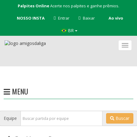
Palpites Online
Acerte nos palpites e ganhe prêmios.
NOSSO INSTA
Entrar
Baixar
Ao vivo
BR
Nave
MENU
Equipe
Buscar