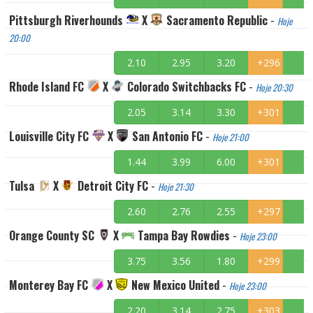
Pittsburgh Riverhounds
X
Sacramento Republic
-
Hoje
20:00
2.10
2.95
3.20
+296
Rhode Island FC
X
Colorado Switchbacks FC
-
Hoje 20:30
2.05
3.14
3.30
+301
Louisville City FC
X
San Antonio FC
-
Hoje 21:00
1.44
3.99
6.00
+301
Tulsa
X
Detroit City FC
-
Hoje 21:30
2.60
2.76
2.55
+297
Orange County SC
X
Tampa Bay Rowdies
-
Hoje 23:00
3.75
3.56
1.80
+299
Monterey Bay FC
X
New Mexico United
-
Hoje 23:00
2.20
3.14
2.75
+303