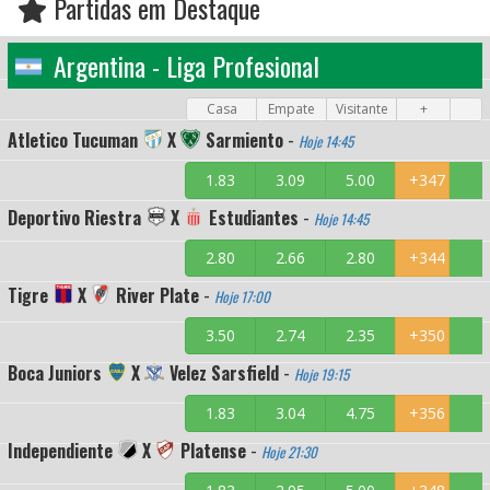
Partidas em Destaque
Argentina - Liga Profesional
Casa
Empate
Visitante
+
Atletico Tucuman
X
Sarmiento
-
Hoje 14:45
1.83
3.09
5.00
+347
Deportivo Riestra
X
Estudiantes
-
Hoje 14:45
2.80
2.66
2.80
+344
Tigre
X
River Plate
-
Hoje 17:00
3.50
2.74
2.35
+350
Boca Juniors
X
Velez Sarsfield
-
Hoje 19:15
1.83
3.04
4.75
+356
Independiente
X
Platense
-
Hoje 21:30