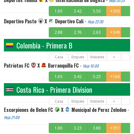
Deportes Tolima
X
Internacional de Bogota
-
Hoje 20:25
1.65
3.42
5.50
+350
Deportivo Pasto
X
Deportivo Cali
-
Hoje 22:30
2.88
2.76
2.63
+349
Colombia - Primera B
Casa
Empate
Visitante
+
Patriotas FC
X
Barranquilla FC
-
Hoje 16:00
1.65
3.42
5.25
+166
Costa Rica - Primera Division
Casa
Empate
Visitante
+
Escorpiones de Belen FC
X
Municipal de Perez Zeledon
-
Hoje 21:00
1.80
3.23
3.80
+351