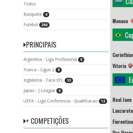
Clu
Todos
Basquete
4
Monaco
Futebol
266
Cop
PRINCIPAIS
Corinthia
Argentina - Liga Profesional
9
Vitoria
Franca - Ligue 2
9
Eu
Inglaterra - Taca EFL
33
Japao - J-League
8
Real Jaen
UEFA - Liga Conferencia - Qualificacao
13
Lanzarote
+ COMPETIÇÕES
Fiorentina
Dos Herm