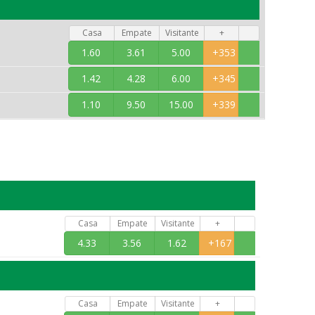
Casa
Empate
Visitante
+
1.60
3.61
5.00
+353
1.42
4.28
6.00
+345
1.10
9.50
15.00
+339
Casa
Empate
Visitante
+
4.33
3.56
1.62
+167
Casa
Empate
Visitante
+