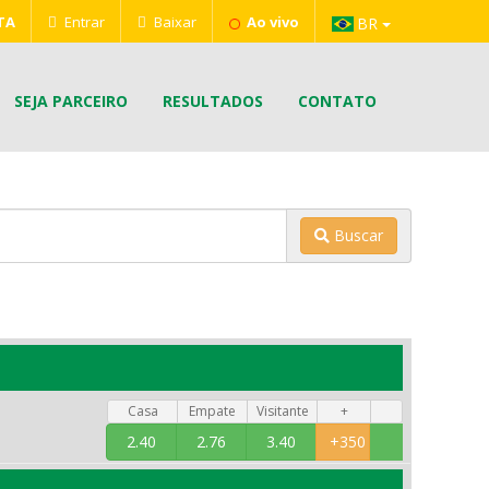
es e ganhe prêmios.
TA
Entrar
Baixar
Ao vivo
BR
SEJA PARCEIRO
RESULTADOS
CONTATO
Buscar
Casa
Empate
Visitante
+
2.40
2.76
3.40
+350