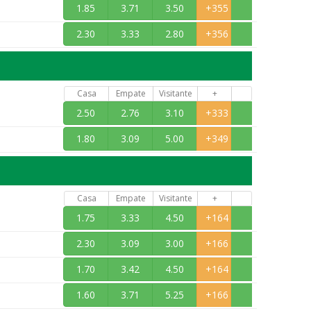
1.85
3.71
3.50
+355
2.30
3.33
2.80
+356
Casa
Empate
Visitante
+
2.50
2.76
3.10
+333
1.80
3.09
5.00
+349
Casa
Empate
Visitante
+
1.75
3.33
4.50
+164
2.30
3.09
3.00
+166
1.70
3.42
4.50
+164
1.60
3.71
5.25
+166