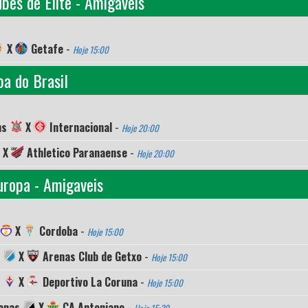
bes de Elite - Amigaveis
X
Getafe
-
Hoje 15:00
a do Brasil
ns
X
Internacional
-
Hoje 20:00
X
Athletico Paranaense
-
Hoje 20:00
ropa - Amigaveis
X
Cordoba
-
Hoje 15:00
X
Arenas Club de Getxo
-
Hoje 15:00
X
Deportivo La Coruna
-
Hoje 15:00
anas
X
CA Antoniano
-