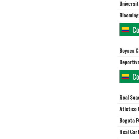
Universit
Blooming
Co
Boyaca C
Deportivo
Co
Real Soa
Atletico 
Bogota F
Real Car