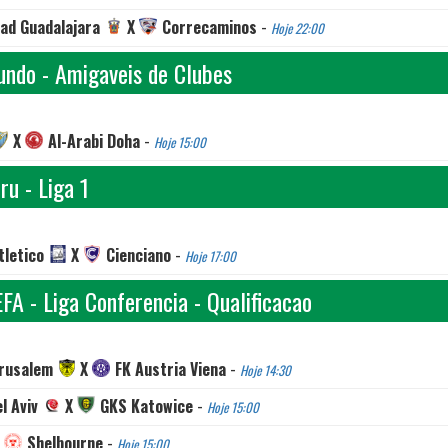
dad Guadalajara
X
Correcaminos
-
Hoje 22:00
ndo - Amigaveis de Clubes
X
Al-Arabi Doha
-
Hoje 15:00
u - Liga 1
tletico
X
Cienciano
-
Hoje 17:00
FA - Liga Conferencia - Qualificacao
erusalem
X
FK Austria Viena
-
Hoje 14:30
l Aviv
X
GKS Katowice
-
Hoje 15:00
X
Shelbourne
-
Hoje 15:00