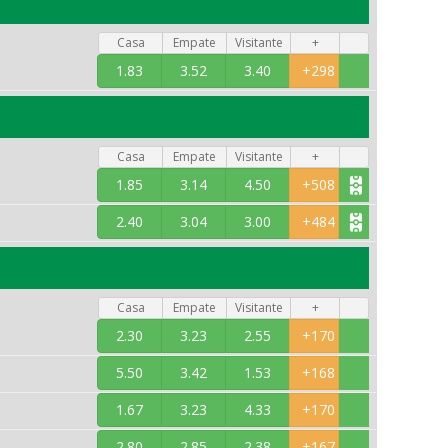
Casa
Empate
Visitante
+
1.83
3.52
3.40
+298
Casa
Empate
Visitante
+
1.85
3.14
4.50
+508
2.40
3.04
3.00
+484
Casa
Empate
Visitante
+
2.30
3.23
2.55
+170
5.50
3.42
1.53
+168
1.67
3.23
4.33
+170
2.80
2.85
2.38
+167