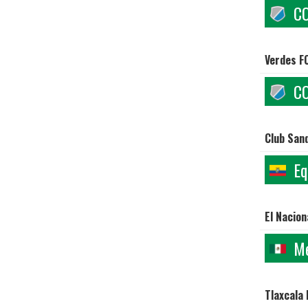
CO
Verdes F
CO
Club San
Eq
El Nacion
Me
Tlaxcala 