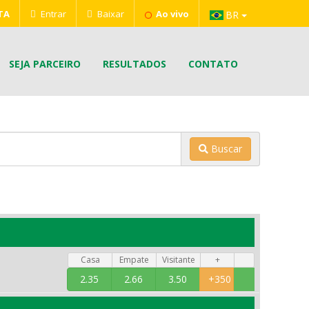
es e ganhe prêmios.
TA
Entrar
Baixar
Ao vivo
BR
SEJA PARCEIRO
RESULTADOS
CONTATO
Buscar
Casa
Empate
Visitante
+
2.35
2.66
3.50
+350