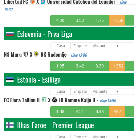
Libertad FC
X
Universidad Catolica del Ecuador
-
Hoje
18:30
4.00
3.52
1.75
+358
Eslovenia - Prva Liga
Casa
Empate
Visitante
+
NS Mura
X
NK Radomlje
-
Hoje 13:00
1.95
3.42
3.30
+352
Estonia - Esiliiga
Casa
Empate
Visitante
+
FC Flora Tallinn II
X
JK Nomme Kalju II
-
Hoje 13:00
1.48
4.51
4.33
+87
Ilhas Faroe - Premier League
Casa
Empate
Visitante
+