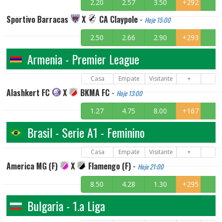
2.20
2.57
3.50
+292
Sportivo Barracas
X
CA Claypole
-
Hoje 15:00
2.50
2.66
2.90
+293
Armenia - Premier League
Casa
Empate
Visitante
+
Alashkert FC
X
BKMA FC
-
Hoje 13:00
1.27
4.75
8.00
+167
Brasil - Serie A1 - Feminino
Casa
Empate
Visitante
+
America MG (F)
X
Flamengo (F)
-
Hoje 21:00
8.50
4.28
1.30
+295
Bulgaria - 1.a Liga