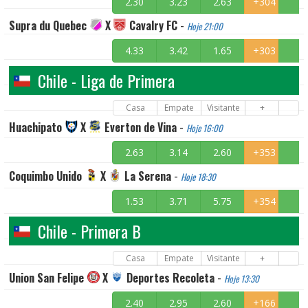
2.30
3.23
2.63
+304
Supra du Quebec
X
Cavalry FC
-
Hoje 21:00
4.33
3.42
1.65
+303
Chile - Liga de Primera
Casa
Empate
Visitante
+
Huachipato
X
Everton de Vina
-
Hoje 16:00
2.63
3.14
2.60
+353
Coquimbo Unido
X
La Serena
-
Hoje 18:30
1.53
3.71
5.75
+354
Chile - Primera B
Casa
Empate
Visitante
+
Union San Felipe
X
Deportes Recoleta
-
Hoje 13:30
2.40
2.95
2.60
+166