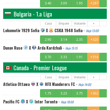
3.40
3.09
1.95
+297
Bulgaria - 1.a Liga
Casa
Empate
Visitante
+
Lokomotiv 1929 Sofia
X
CSKA 1948 Sofia
-
Hoje 13:00
2.90
3.14
2.35
+325
Dunav Ruse
X
Arda Kardzhali
-
Hoje 15:15
3.70
3.33
1.91
+316
Canada - Premier League
Casa
Empate
Visitante
+
Atletico Ottawa
X
HFX Wanderers FC
-
Hoje 14:00
1.75
3.23
3.75
+302
Pacific FC
X
Inter Toronto
-
Hoje 18:00