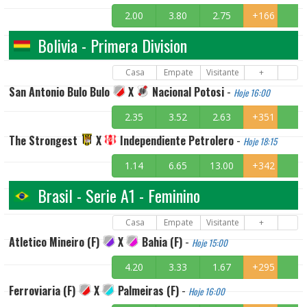
2.00
3.80
2.75
+166
Bolivia - Primera Division
Casa
Empate
Visitante
+
San Antonio Bulo Bulo
X
Nacional Potosi
-
Hoje 16:00
2.35
3.52
2.63
+351
The Strongest
X
Independiente Petrolero
-
Hoje 18:15
1.14
6.65
13.00
+342
Brasil - Serie A1 - Feminino
Casa
Empate
Visitante
+
Atletico Mineiro (F)
X
Bahia (F)
-
Hoje 15:00
4.20
3.33
1.67
+295
Ferroviaria (F)
X
Palmeiras (F)
-
Hoje 16:00