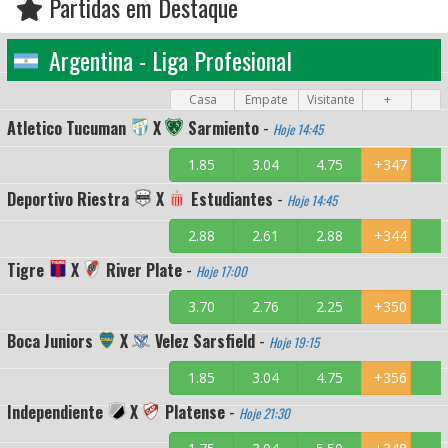
Partidas em Destaque
Argentina - Liga Profesional
Casa
Empate
Visitante
+
Atletico Tucuman
X
Sarmiento
-
Hoje 14:45
1.85
3.04
4.75
+347
Deportivo Riestra
X
Estudiantes
-
Hoje 14:45
2.88
2.61
2.88
+344
Tigre
X
River Plate
-
Hoje 17:00
3.70
2.76
2.25
+350
Boca Juniors
X
Velez Sarsfield
-
Hoje 19:15
1.85
3.04
4.75
+356
Independiente
X
Platense
-
Hoje 21:30