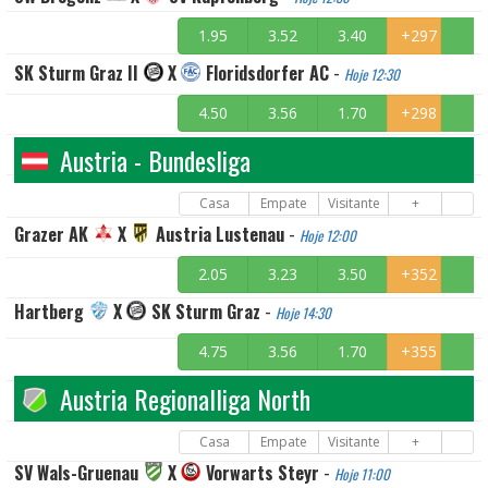
1.95
3.52
3.40
+297
SK Sturm Graz II
X
Floridsdorfer AC
-
Hoje 12:30
4.50
3.56
1.70
+298
Austria - Bundesliga
Casa
Empate
Visitante
+
Grazer AK
X
Austria Lustenau
-
Hoje 12:00
2.05
3.23
3.50
+352
Hartberg
X
SK Sturm Graz
-
Hoje 14:30
4.75
3.56
1.70
+355
Austria Regionalliga North
Casa
Empate
Visitante
+
SV Wals-Gruenau
X
Vorwarts Steyr
-
Hoje 11:00