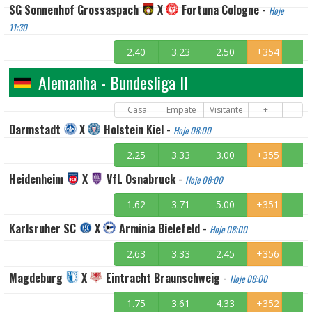
SG Sonnenhof Grossaspach
X
Fortuna Cologne
-
Hoje
11:30
2.40
3.23
2.50
+354
Alemanha - Bundesliga II
Casa
Empate
Visitante
+
Darmstadt
X
Holstein Kiel
-
Hoje 08:00
2.25
3.33
3.00
+355
Heidenheim
X
VfL Osnabruck
-
Hoje 08:00
1.62
3.71
5.00
+351
Karlsruher SC
X
Arminia Bielefeld
-
Hoje 08:00
2.63
3.33
2.45
+356
Magdeburg
X
Eintracht Braunschweig
-
Hoje 08:00
1.75
3.61
4.33
+352