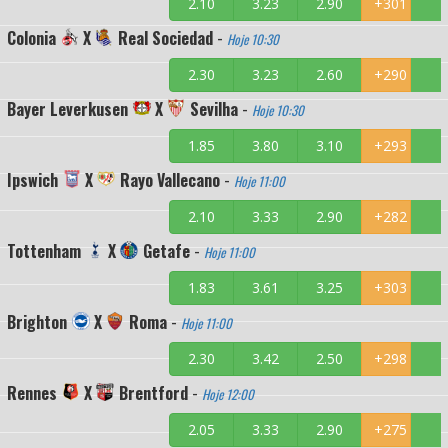
2.10
3.23
2.90
+301
Colonia
X
Real Sociedad
-
Hoje 10:30
2.30
3.23
2.60
+290
Bayer Leverkusen
X
Sevilha
-
Hoje 10:30
1.85
3.80
3.10
+293
Ipswich
X
Rayo Vallecano
-
Hoje 11:00
2.10
3.33
2.90
+282
Tottenham
X
Getafe
-
Hoje 11:00
1.83
3.61
3.25
+303
Brighton
X
Roma
-
Hoje 11:00
2.30
3.42
2.50
+298
Rennes
X
Brentford
-
Hoje 12:00
2.05
3.33
2.90
+275