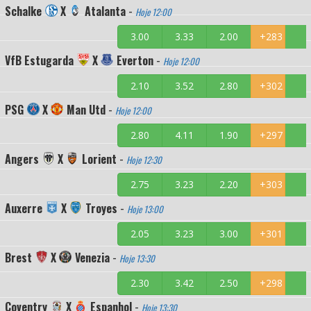
Schalke
X
Atalanta
-
Hoje 12:00
3.00
3.33
2.00
+283
VfB Estugarda
X
Everton
-
Hoje 12:00
2.10
3.52
2.80
+302
PSG
X
Man Utd
-
Hoje 12:00
2.80
4.11
1.90
+297
Angers
X
Lorient
-
Hoje 12:30
2.75
3.23
2.20
+303
Auxerre
X
Troyes
-
Hoje 13:00
2.05
3.23
3.00
+301
Brest
X
Venezia
-
Hoje 13:30
2.30
3.42
2.50
+298
Coventry
X
Espanhol
-
Hoje 13:30