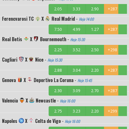
2.05
3.33
2.90
+287
Ferencvarosi TC
X
Real Madrid
-
Hoje 14:00
7.50
4.99
1.27
+287
Real Betis
X
Bournemouth
-
Hoje 15:30
2.25
3.52
2.50
+298
Cagliari
X
Nice
-
Hoje 15:30
2.88
3.04
2.20
+287
Genova
X
Deportivo La Coruna
-
Hoje 15:45
2.30
3.09
2.70
+287
Valencia
X
Newcastle
-
Hoje 16:00
2.75
3.23
2.20
+299
Napoles
X
Celta de Vigo
-
Hoje 16:00