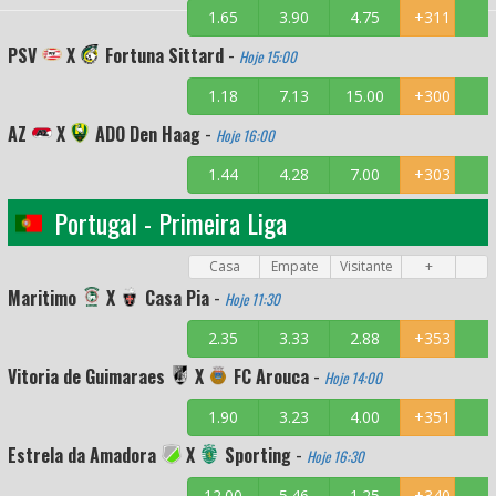
1.65
3.90
4.75
+311
PSV
X
Fortuna Sittard
-
Hoje 15:00
1.18
7.13
15.00
+300
AZ
X
ADO Den Haag
-
Hoje 16:00
1.44
4.28
7.00
+303
Portugal - Primeira Liga
Casa
Empate
Visitante
+
Maritimo
X
Casa Pia
-
Hoje 11:30
2.35
3.33
2.88
+353
Vitoria de Guimaraes
X
FC Arouca
-
Hoje 14:00
1.90
3.23
4.00
+351
Estrela da Amadora
X
Sporting
-
Hoje 16:30
12.00
5.46
1.25
+340