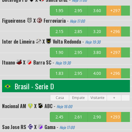
Hoje 17:00
1.95
2.95
3.60
+297
Figueirense
X
Ferroviaria
-
Hoje 17:00
2.15
2.85
3.20
+296
Inter de Limeira
X
Volta Redonda
-
Hoje 19:30
1.90
2.95
3.80
+297
Ituano
X
Barra SC
-
Hoje 19:30
1.83
2.95
4.00
+296
Brasil - Serie D
Casa
Empate
Visitante
+
Nacional AM
X
ABC
-
Hoje 16:00
2.45
2.61
2.90
+293
Sao Jose RS
X
Gama
-
Hoje 17:00