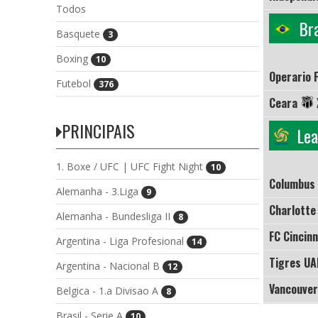
Todos
Bra
Basquete
3
Boxing
10
Operario F
Futebol
376
Ceara
PRINCIPAIS
Lea
1. Boxe / UFC | UFC Fight Night
10
Columbus
Alemanha - 3.Liga
9
Charlotte
Alemanha - Bundesliga II
8
FC Cincinn
Argentina - Liga Profesional
14
Tigres UA
Argentina - Nacional B
12
Vancouver
Belgica - 1.a Divisao A
8
Brasil - Serie A
10