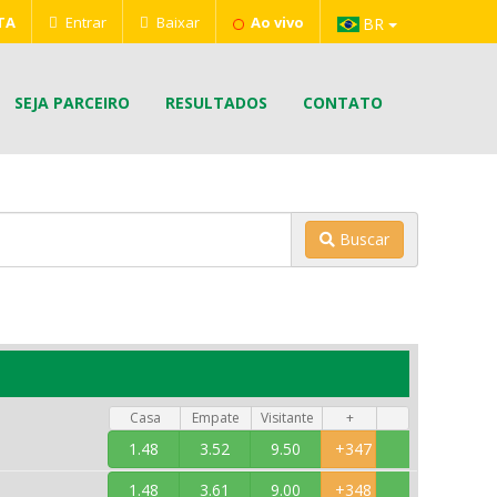
TA
Entrar
Baixar
Ao vivo
BR
SEJA PARCEIRO
RESULTADOS
CONTATO
Buscar
Casa
Empate
Visitante
+
1.48
3.52
9.50
+347
1.48
3.61
9.00
+348