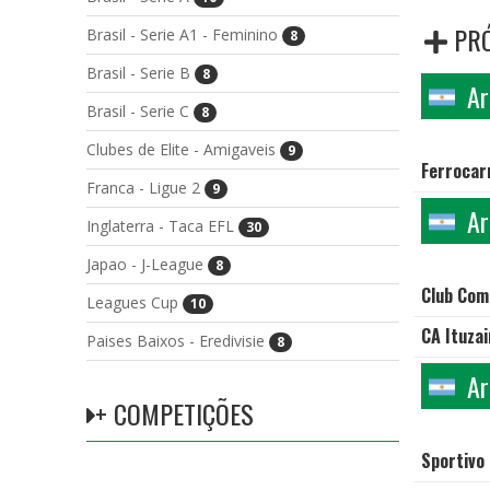
PRÓ
Brasil - Serie A1 - Feminino
8
Brasil - Serie B
8
Ar
Brasil - Serie C
8
Clubes de Elite - Amigaveis
9
Ferrocarr
Franca - Ligue 2
9
Ar
Inglaterra - Taca EFL
30
Japao - J-League
8
Club Com
Leagues Cup
10
CA Ituza
Paises Baixos - Eredivisie
8
Ar
+ COMPETIÇÕES
Sportivo