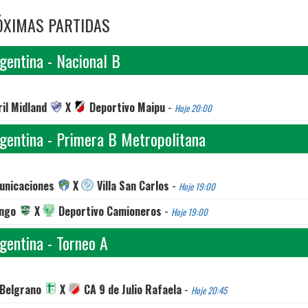
XIMAS PARTIDAS
gentina - Nacional B
il Midland
X
Deportivo Maipu
-
Hoje 20:00
gentina - Primera B Metropolitana
unicaciones
X
Villa San Carlos
-
Hoje 19:00
ingo
X
Deportivo Camioneros
-
Hoje 19:00
gentina - Torneo A
 Belgrano
X
CA 9 de Julio Rafaela
-
Hoje 20:45