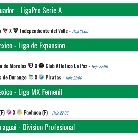
uador - LigaPro Serie A
o
X
Independiente del Valle
-
Hoje 21:00
xico - Liga de Expansion
an de Morelos
X
Club Atletico La Paz
-
Hoje 22:00
s de Durango
X
Piratas
-
Hoje 22:00
xico - Liga MX Femenil
(F)
X
Pachuca (F)
-
Hoje 22:06
aguai - Division Profesional