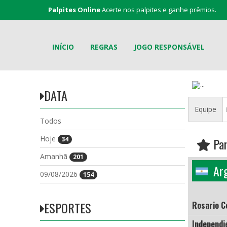
s palpites e ganhe prêmios.
Palp
INÍCIO
REGRAS
JOGO RESPONSÁVEL
DATA
Equipe
Todos
Hoje
34
Par
Amanhã
201
Arg
09/08/2026
154
ESPORTES
Rosario C
Independi