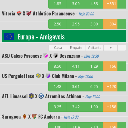
1.85
3.09
4.33
+351
Vitoria
X
Athletico Paranaense
-
Hoje 20:00
2.50
2.95
3.00
+304
Europa - Amigaveis
Casa
Empate
Visitante
+
ASD Calcio Pavonese
X
Desenzano
-
Hoje 12:30
8.50
4.11
1.29
+166
US Pergolettese
X
Club Milano
-
Hoje 13:00
1.48
3.61
6.25
+170
AEL Limassol
X
Atromitos Athinon
-
Hoje 13:00
3.25
3.42
1.90
+158
Saragoca
X
FC Andorra
-
Hoje 13:30
3.00
3.04
2.10
+168