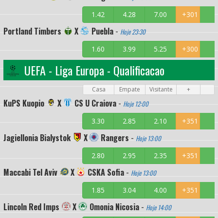
1.42
4.28
7.00
+301
Portland Timbers
X
Puebla
-
Hoje 23:30
1.60
3.99
5.25
+300
UEFA - Liga Europa - Qualificacao
Casa
Empate
Visitante
+
KuPS Kuopio
X
CS U Craiova
-
Hoje 12:00
3.30
2.85
2.10
+351
Jagiellonia Bialystok
X
Rangers
-
Hoje 13:00
2.80
2.95
2.35
+351
Maccabi Tel Aviv
X
CSKA Sofia
-
Hoje 13:00
1.85
3.04
4.00
+351
Lincoln Red Imps
X
Omonia Nicosia
-
Hoje 14:00