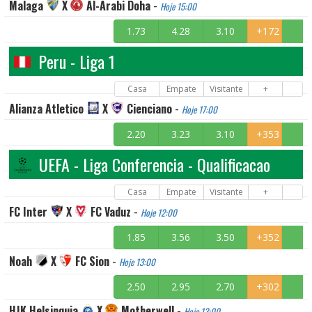
Malaga
X
Al-Arabi Doha
-
Hoje 15:00
1.73
4.28
3.10
+172
Peru - Liga 1
Casa
Empate
Visitante
+
Alianza Atletico
X
Cienciano
-
Hoje 17:00
2.20
3.23
3.10
+353
UEFA - Liga Conferencia - Qualificacao
Casa
Empate
Visitante
+
FC Inter
X
FC Vaduz
-
Hoje 12:00
1.85
3.56
3.50
+352
Noah
X
FC Sion
-
Hoje 13:00
2.50
2.95
2.70
+302
HJK Helsinquia
X
Motherwell
-
Hoje 13:00