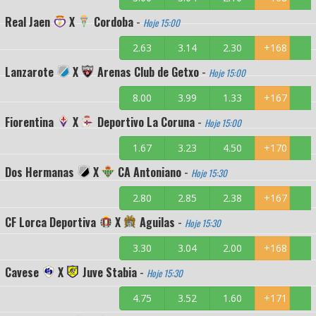
Real Jaen
X
Cordoba
-
Hoje 15:00
2.63
3.14
2.30
+168
Lanzarote
X
Arenas Club de Getxo
-
Hoje 15:00
8.00
3.99
1.33
+167
Fiorentina
X
Deportivo La Coruna
-
Hoje 15:00
1.67
3.23
4.50
+170
Dos Hermanas
X
CA Antoniano
-
Hoje 15:30
2.80
2.85
2.38
+167
CF Lorca Deportiva
X
Aguilas
-
Hoje 15:30
3.30
3.04
2.00
+168
Cavese
X
Juve Stabia
-
Hoje 15:30
4.75
3.52
1.60
+171