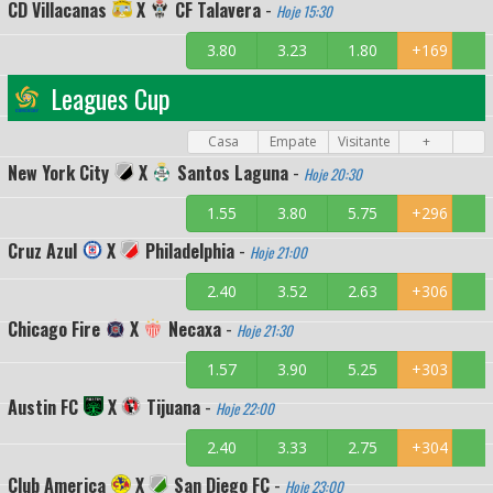
CD Villacanas
X
CF Talavera
-
Hoje 15:30
3.80
3.23
1.80
+169
Leagues Cup
Casa
Empate
Visitante
+
New York City
X
Santos Laguna
-
Hoje 20:30
1.55
3.80
5.75
+296
Cruz Azul
X
Philadelphia
-
Hoje 21:00
2.40
3.52
2.63
+306
Chicago Fire
X
Necaxa
-
Hoje 21:30
1.57
3.90
5.25
+303
Austin FC
X
Tijuana
-
Hoje 22:00
2.40
3.33
2.75
+304
Club America
X
San Diego FC
-
Hoje 23:00