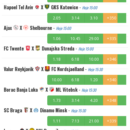
Hapoel Tel Aviv
X
GKS Katowice
-
Hoje 15:00
2.05
3.14
3.10
+350
Ajax
X
Shelbourne
-
Hoje 15:00
1.06
10.45
29.00
+335
FC Twente
X
Dunajska Streda
-
Hoje 15:00
1.18
6.18
10.00
+346
Valur Reykjavik
X
FC Nordsjaelland
-
Hoje 15:30
10.00
6.18
1.20
+340
Borac Banja Luka
X
ML Vitebsk
-
Hoje 15:30
1.73
3.14
4.20
+348
SC Braga
X
Dinamo Minsk
-
Hoje 15:30
1.11
7.13
21.00
+339