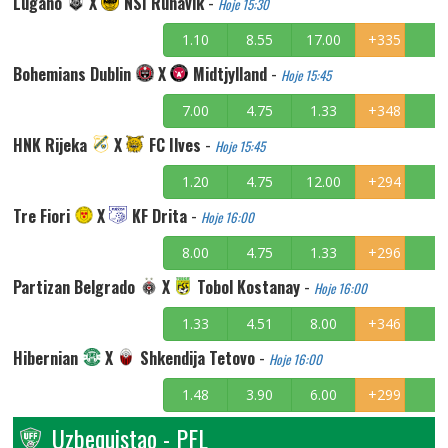
Lugano
X
NSI Runavik
-
Hoje 15:30
1.10
8.55
17.00
+335
Bohemians Dublin
X
Midtjylland
-
Hoje 15:45
7.00
4.75
1.33
+348
HNK Rijeka
X
FC Ilves
-
Hoje 15:45
1.20
4.75
12.00
+294
Tre Fiori
X
KF Drita
-
Hoje 16:00
8.00
4.75
1.33
+296
Partizan Belgrado
X
Tobol Kostanay
-
Hoje 16:00
1.33
4.51
8.00
+346
Hibernian
X
Shkendija Tetovo
-
Hoje 16:00
1.48
3.90
6.00
+299
Uzbequistao - PFL