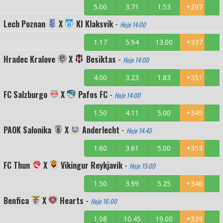
5.00
3.71
1.53
+297
Lech Poznan
X
KI Klaksvik
-
Hoje 14:00
1.17
5.94
13.00
+337
Hradec Kralove
X
Besiktas
-
Hoje 14:00
4.00
3.23
1.83
+351
FC Salzburgo
X
Pafos FC
-
Hoje 14:00
1.50
4.11
5.00
+349
PAOK Salonika
X
Anderlecht
-
Hoje 14:45
1.60
3.61
5.00
+353
FC Thun
X
Vikingur Reykjavik
-
Hoje 15:00
1.50
3.99
5.25
+346
Benfica
X
Hearts
-
Hoje 16:00
1.08
10.45
19.00
+339