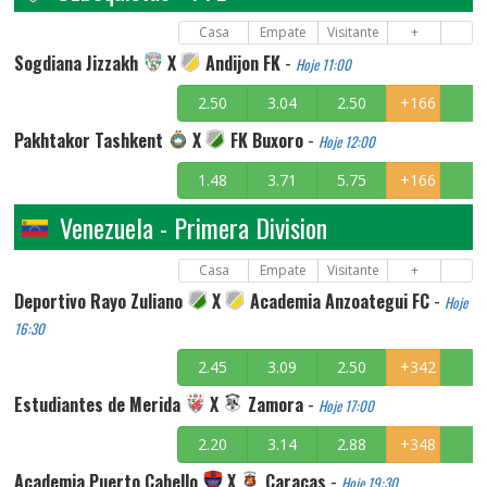
Casa
Empate
Visitante
+
Sogdiana Jizzakh
X
Andijon FK
-
Hoje 11:00
2.50
3.04
2.50
+166
Pakhtakor Tashkent
X
FK Buxoro
-
Hoje 12:00
1.48
3.71
5.75
+166
Venezuela - Primera Division
Casa
Empate
Visitante
+
Deportivo Rayo Zuliano
X
Academia Anzoategui FC
-
Hoje
16:30
2.45
3.09
2.50
+342
Estudiantes de Merida
X
Zamora
-
Hoje 17:00
2.20
3.14
2.88
+348
Academia Puerto Cabello
X
Caracas
-
Hoje 19:30