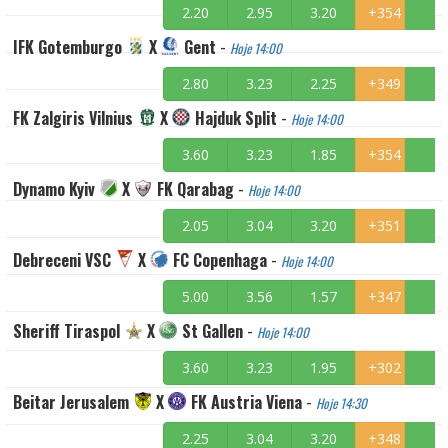
2.20
2.95
3.20
+354
IFK Gotemburgo
X
Gent
-
Hoje 14:00
2.80
3.23
2.25
+349
FK Zalgiris Vilnius
X
Hajduk Split
-
Hoje 14:00
3.60
3.23
1.85
+354
Dynamo Kyiv
X
FK Qarabag
-
Hoje 14:00
2.05
3.04
3.20
+351
Debreceni VSC
X
FC Copenhaga
-
Hoje 14:00
5.00
3.56
1.57
+347
Sheriff Tiraspol
X
St Gallen
-
Hoje 14:00
3.60
3.23
1.95
+302
Beitar Jerusalem
X
FK Austria Viena
-
Hoje 14:30
2.25
3.04
3.20
+348