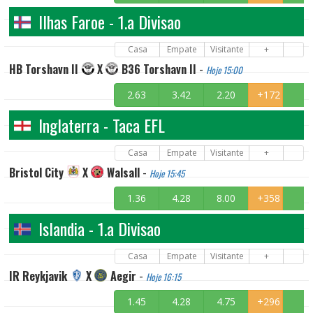
Ilhas Faroe - 1.a Divisao
Casa
Empate
Visitante
+
HB Torshavn II
X
B36 Torshavn II
-
Hoje 15:00
2.63
3.42
2.20
+172
Inglaterra - Taca EFL
Casa
Empate
Visitante
+
Bristol City
X
Walsall
-
Hoje 15:45
1.36
4.28
8.00
+358
Islandia - 1.a Divisao
Casa
Empate
Visitante
+
IR Reykjavik
X
Aegir
-
Hoje 16:15
1.45
4.28
4.75
+296