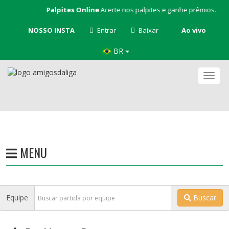
Palpites Online
Acerte nos palpites e ganhe prêmios.
NOSSO INSTA
Entrar
Baixar
Ao vivo
BR
Nave
MENU
Equipe
Buscar