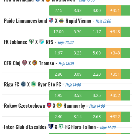
2.15
3.33
3.00
+351
Paide Linnameeskond
X
Rapid Vienna
-
Hoje 13:00
17.00
5.70
1.17
+348
FK Jablonec
X
RFS
-
Hoje 13:00
1.67
3.23
5.00
+348
CFR Cluj
X
Tromso
-
Hoje 13:30
2.80
3.09
2.20
+351
Riga FC
X
Gyor Eto FC
-
Hoje 14:00
1.95
3.52
3.25
+352
Rakow Czestochowa
X
Hammarby
-
Hoje 14:00
2.40
3.14
2.63
+352
Inter Club d'Escaldes
X
FC Flora Tallinn
-
Hoje 14:00