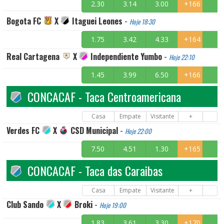
2.30
3.14
3.00
+166
Bogota FC
X
Itaguei Leones
-
Hoje 18:30
1.75
3.42
4.33
+164
Real Cartagena
X
Independiente Yumbo
-
Hoje 22:10
1.45
3.99
6.50
+166
CONCACAF - Taca Centroamericana
Casa
Empate
Visitante
+
Verdes FC
X
CSD Municipal
-
Hoje 22:00
7.50
4.51
1.30
+165
CONCACAF - Taca das Caraibas
Casa
Empate
Visitante
+
Club Sando
X
Broki
-
Hoje 19:00
1.83
3.61
3.30
+170