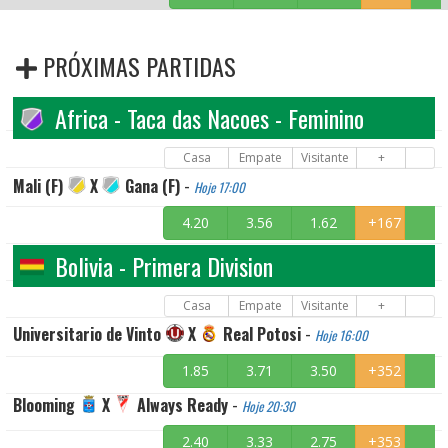
PRÓXIMAS PARTIDAS
Africa - Taca das Nacoes - Feminino
Casa
Empate
Visitante
+
Mali (F)
X
Gana (F)
-
Hoje 17:00
4.20
3.56
1.62
+167
Bolivia - Primera Division
Casa
Empate
Visitante
+
Universitario de Vinto
X
Real Potosi
-
Hoje 16:00
1.85
3.71
3.50
+352
Blooming
X
Always Ready
-
Hoje 20:30
2.40
3.33
2.75
+353