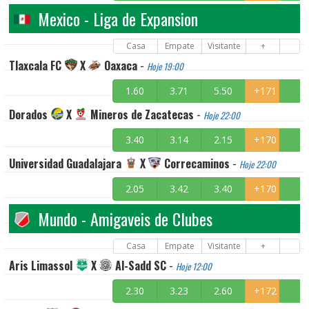
Mexico - Liga de Expansion
Casa
Empate
Visitante
+
Tlaxcala FC
X
Oaxaca
-
Hoje 19:00
1.60
3.71
5.50
+171
Dorados
X
Mineros de Zacatecas
-
Hoje 22:00
3.40
3.14
2.15
+170
Universidad Guadalajara
X
Correcaminos
-
Hoje 22:00
2.05
3.42
3.40
+170
Mundo - Amigaveis de Clubes
Casa
Empate
Visitante
+
Aris Limassol
X
Al-Sadd SC
-
Hoje 12:00
2.30
3.23
2.60
+172