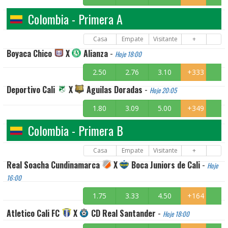
Colombia - Primera A
Casa
Empate
Visitante
+
Boyaca Chico
X
Alianza
-
Hoje 18:00
2.50
2.76
3.10
+333
Deportivo Cali
X
Aguilas Doradas
-
Hoje 20:05
1.80
3.09
5.00
+349
Colombia - Primera B
Casa
Empate
Visitante
+
Real Soacha Cundinamarca
X
Boca Juniors de Cali
-
Hoje
16:00
1.75
3.33
4.50
+164
Atletico Cali FC
X
CD Real Santander
-
Hoje 18:00