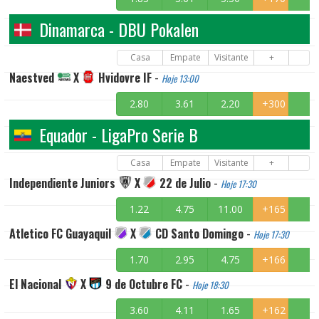
Dinamarca - DBU Pokalen
Casa
Empate
Visitante
+
Naestved
X
Hvidovre IF
-
Hoje 13:00
2.80
3.61
2.20
+300
Equador - LigaPro Serie B
Casa
Empate
Visitante
+
Independiente Juniors
X
22 de Julio
-
Hoje 17:30
1.22
4.75
11.00
+165
Atletico FC Guayaquil
X
CD Santo Domingo
-
Hoje 17:30
1.70
2.95
4.75
+166
El Nacional
X
9 de Octubre FC
-
Hoje 18:30
3.60
4.11
1.65
+162