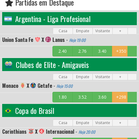
Partidas em Destaque
Argentina - Liga Profesional
Casa
Empate
Visitante
+
Union Santa Fe
X
Lanus
-
Hoje 19:00
2.40
2.76
3.40
+350
Clubes de Elite - Amigaveis
Casa
Empate
Visitante
+
Monaco
X
Getafe
-
Hoje 15:00
1.80
3.52
3.60
+298
Copa do Brasil
Casa
Empate
Visitante
+
Corinthians
X
Internacional
-
Hoje 20:00