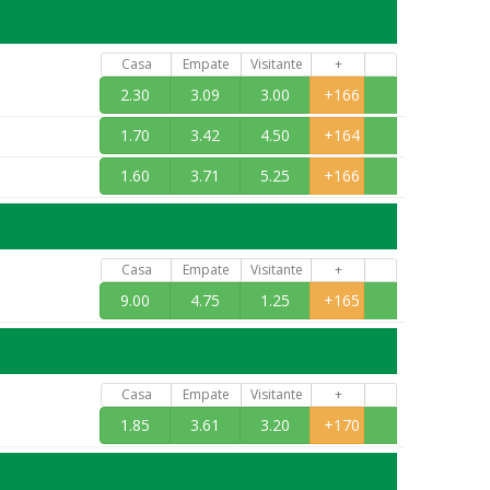
Casa
Empate
Visitante
+
2.30
3.09
3.00
+166
1.70
3.42
4.50
+164
1.60
3.71
5.25
+166
Casa
Empate
Visitante
+
9.00
4.75
1.25
+165
Casa
Empate
Visitante
+
1.85
3.61
3.20
+170