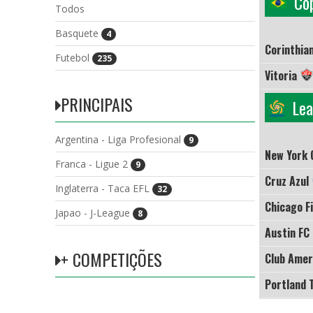
Cop
Todos
Basquete
4
Corinthia
Futebol
235
Vitoria
PRINCIPAIS
Lea
Argentina - Liga Profesional
9
New York 
Franca - Ligue 2
9
Cruz Azul
Inglaterra - Taca EFL
32
Chicago F
Japao - J-League
8
Austin FC
+ COMPETIÇÕES
Club Amer
Portland 