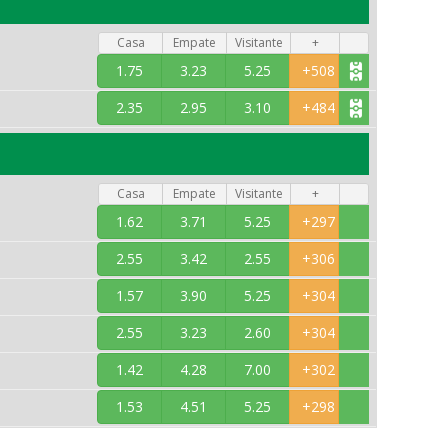
Casa
Empate
Visitante
+
1.75
3.23
5.25
+508
2.35
2.95
3.10
+484
Casa
Empate
Visitante
+
1.62
3.71
5.25
+297
2.55
3.42
2.55
+306
1.57
3.90
5.25
+304
2.55
3.23
2.60
+304
1.42
4.28
7.00
+302
1.53
4.51
5.25
+298