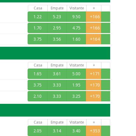
Casa
Empate
Visitante
+
1.22
5.23
9.50
+166
1.70
2.95
4.75
+166
3.75
3.56
1.60
+164
Casa
Empate
Visitante
+
1.65
3.61
5.00
+171
3.75
3.33
1.95
+170
2.10
3.33
3.25
+170
Casa
Empate
Visitante
+
2.05
3.14
3.40
+353