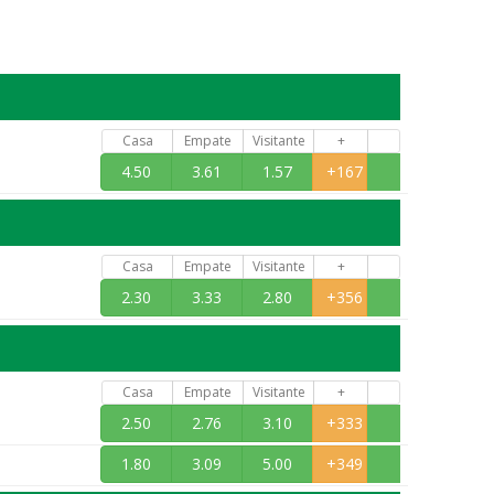
Casa
Empate
Visitante
+
4.50
3.61
1.57
+167
Casa
Empate
Visitante
+
2.30
3.33
2.80
+356
Casa
Empate
Visitante
+
2.50
2.76
3.10
+333
1.80
3.09
5.00
+349