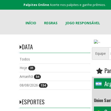
Palpites Online
Acerte nos palpites e ganhe prêmios.
INÍCIO
REGRAS
JOGO RESPONSÁVEL
DATA
Equipe
Todos
Hoje
31
Par
Amanhã
54
Arg
08/08/2026
154
ESPORTES
Union San