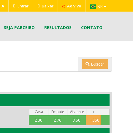
es e ganhe prêmios.
TA
Entrar
Baixar
Ao vivo
BR
SEJA PARCEIRO
RESULTADOS
CONTATO
Buscar
Casa
Empate
Visitante
+
2.30
2.76
3.50
+350