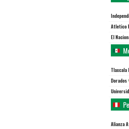
Independ
Atletico 
El Nacion
Me
Tlaxcala 
Dorados
Universi
Per
Alianza A