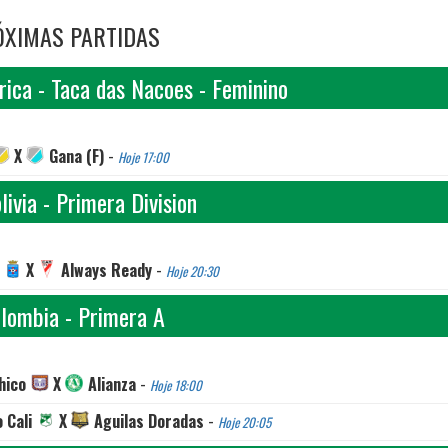
XIMAS PARTIDAS
ica - Taca das Nacoes - Feminino
X
Gana (F)
-
Hoje 17:00
ivia - Primera Division
X
Always Ready
-
Hoje 20:30
lombia - Primera A
hico
X
Alianza
-
Hoje 18:00
 Cali
X
Aguilas Doradas
-
Hoje 20:05