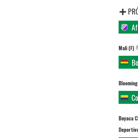
PRÓ
Afr
Mali (F)
Bol
Blooming
Co
Boyaca C
Deportivo