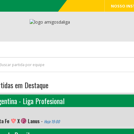
Palpites Online
Acerte nos palpit
NOSSO INS
tidas em Destaque
entina - Liga Profesional
ta Fe
X
Lanus
-
Hoje 19:00